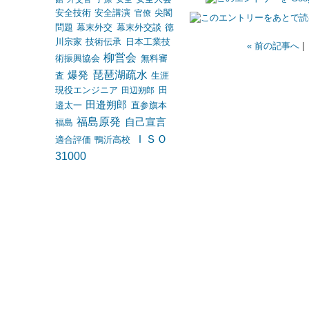
安全技術
安全講演
尖閣
官僚
問題
幕末外交
幕末外交談
徳
川宗家
技術伝承
日本工業技
« 前の記事へ
|
柳営会
術振興協会
無料審
琵琶湖疏水
爆発
査
生涯
現役エンジニア
田
田辺朔郎
田邉朔郎
邉太一
直参旗本
福島原発
自己宣言
福島
ＩＳＯ
適合評価
鴨沂高校
31000