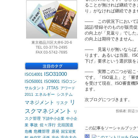
ることが無ければ継続でき
り」がなければ継続できま
―― この状況下において
認証/登録そのものが販売
の向上が「見返り」でした
の向上は期待できません。
東京都品川区大井6-20-6
TEL 03-3776-2495
―― 見返りが無いならば
FAX 03-5742-7695
ります。あるいは当面、IS
下げ」要求という選択肢を
―― 実際この二つが起こっ
ISO31000
ISO14001
です。「ISO返上」と「
ISO50001
ISO9001
ISOコン
を受けて現在、ISO審査
サルタント
JTTAS
アワード
ます。
エネルギー
システム
2011
次ブログにつづきます。
リ
マネジメント
リスク
スクマネジメント
投稿者: 田辺コ
リ
スク管理
下請中小企業
中小企
事故
佐々淳行
北垣国道
業
この記事をソーシャルブック
危機管理
原発
危機
国宝迎賓
安全大会
館
外交官
子孫
安全