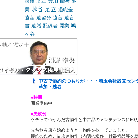
費用
親族
財産
贈与
起
越谷
足立
業
退職金
遺産
遺留分
遺言
遺言
鳩
書
遺贈
配偶者
開業
ヶ谷
中古で節約のつもりが・・・埼玉会社設立セン
草加・越谷
●時期
開業準備中
●失敗例
ケチってつかんだ古物件と中古品のメンテナンスに50
立ち飲み店を始めようと、物件を探していました。
節約のため、居抜き物件（内装の造作、什器備品等を