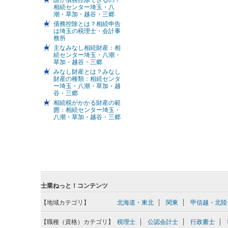
相続センター埼玉・八
潮・草加・越谷・三郷
債務控除とは？相続申告
は埼玉の税理士・会計事
務所
主なみなし相続財産：相
続センター埼玉・八潮・
草加・越谷・三郷
みなし財産とは？みなし
財産の種類：相続センタ
ー埼玉・八潮・草加・越
谷・三郷
相続税がかかる財産の範
囲：相続センター埼玉・
八潮・草加・越谷・三郷
士業ねっと！コンテンツ
【地域カテゴリ】
北海道・東北
関東
甲信越・北陸
【職種（資格）カテゴリ】
税理士
公認会計士
行政書士