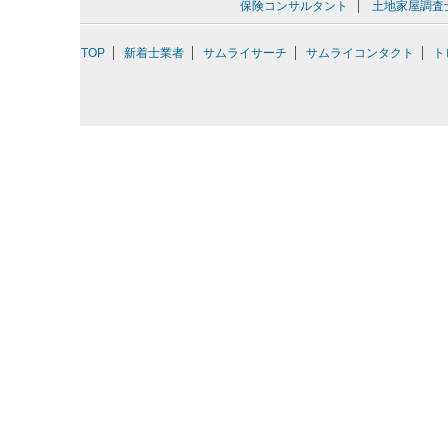
保険コンサルタント
土地家屋調査
TOP
新着士業者
サムライサーチ
サムライコンタクト
ト