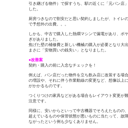
引き継げる物件）で探すうち、駅の近くに「元パン店
した。
厨房つきなので割安だと思い契約しましたが、トイレ
で予想外の出費。。。
しかも、中古で購入した熱燗マシンで漏電があり、ボ
ぎがありました。
焦げた壁の補修費と新しい機械の購入が必要となり大
まさに「安物買いの銭失い」となりました。
●改善案
契約・購入の前に入念なチェックを！
例えば、パン店だった物件を立ち飲み店に改装する場
の増設や、それに伴う作業動線の変更など、想像以上
がかかるものです。
つくりつけの家具などがある場合もレイアウト変更が
注意です。
同様に、安いからといって中古機器でそろえたものの
超えているものや保管状態が悪いものに当たって、故
ながったという例も少なくありません。