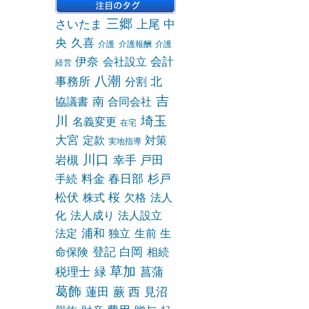
三郷
さいたま
上尾
中
央
久喜
介護
介護報酬
介護
伊奈
会計
会社設立
経営
八潮
事務所
北
分割
吉
南
協議書
合同会社
川
埼玉
名義変更
在宅
大宮
定款
対策
実地指導
川口
岩槻
幸手
戸田
料金
春日部
杉戸
手続
松伏
桜
株式
欠格
法人
化
法人成り
法人設立
浦和
法定
独立
生前
生
登記
白岡
命保険
相続
草加
税理士
緑
菖蒲
葛飾
蓮田
蕨
西
見沼