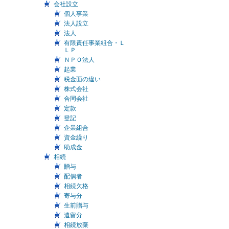
会社設立
個人事業
法人設立
法人
有限責任事業組合・Ｌ
ＬＰ
ＮＰＯ法人
起業
税金面の違い
株式会社
合同会社
定款
登記
企業組合
資金繰り
助成金
相続
贈与
配偶者
相続欠格
寄与分
生前贈与
遺留分
相続放棄