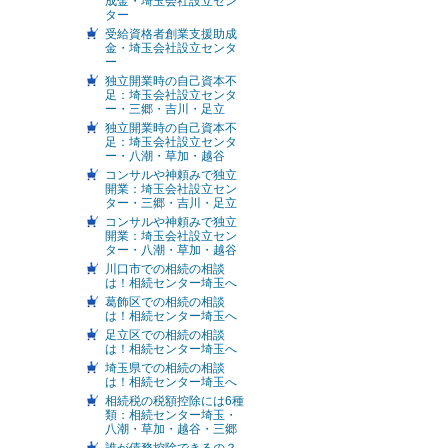
成金・埼玉会社設立セン
ター
受給資格者創業支援助成
金・埼玉会社設立センタ
ー
独立開業時の自己資本不
足：埼玉会社設立センタ
ー・三郷・吉川・足立
独立開業時の自己資本不
足：埼玉会社設立センタ
ー・八潮・草加・越谷
コンサルや神頼みで独立
開業：埼玉会社設立セン
ター・三郷・吉川・足立
コンサルや神頼みで独立
開業：埼玉会社設立セン
ター・八潮・草加・越谷
川口市での相続の相談
は！相続センター埼玉へ
葛飾区での相続の相談
は！相続センター埼玉へ
足立区での相続の相談
は！相続センター埼玉へ
埼玉県での相続の相談
は！相続センター埼玉へ
相続税の税額控除には6種
類：相続センター埼玉・
八潮・草加・越谷・三郷
誰が債務控除できるの？