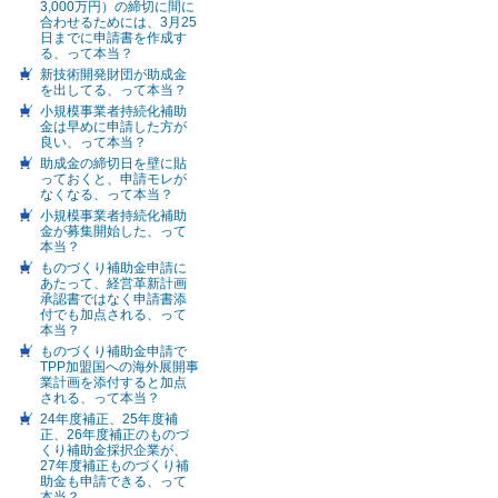
3,000万円）の締切に間に
合わせるためには、3月25
日までに申請書を作成す
る、って本当？
新技術開発財団が助成金
を出してる、って本当？
小規模事業者持続化補助
金は早めに申請した方が
良い、って本当？
助成金の締切日を壁に貼
っておくと、申請モレが
なくなる、って本当？
小規模事業者持続化補助
金が募集開始した、って
本当？
ものづくり補助金申請に
あたって、経営革新計画
承認書ではなく申請書添
付でも加点される、って
本当？
ものづくり補助金申請で
TPP加盟国への海外展開事
業計画を添付すると加点
される、って本当？
24年度補正、25年度補
正、26年度補正のものづ
くり補助金採択企業が、
27年度補正ものづくり補
助金も申請できる、って
本当？