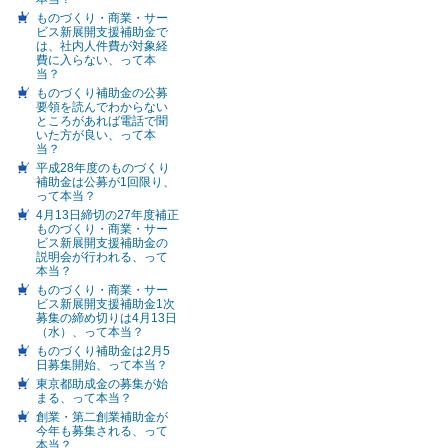
ものづくり・商業・サー
ビス新展開支援補助金で
は、社内人件費が対象経
費に入らない、って本
当？
ものづくり補助金の公募
要領を読んでわからない
ところがあれば電話で聞
いた方が良い、って本
当？
平成28年度のものづくり
補助金は公募が1回限り、
って本当？
4月13日締切の27年度補正
ものづくり・商業・サー
ビス新展開支援補助金の
説明会が行われる、って
本当？
ものづくり・商業・サー
ビス新展開支援補助金1次
募集の締め切りは4月13日
（水）、って本当？
ものづくり補助金は2月5
日募集開始、って本当？
東京都助成金の募集が始
まる、って本当？
創業・第二創業補助金が
今年も募集される、って
本当？