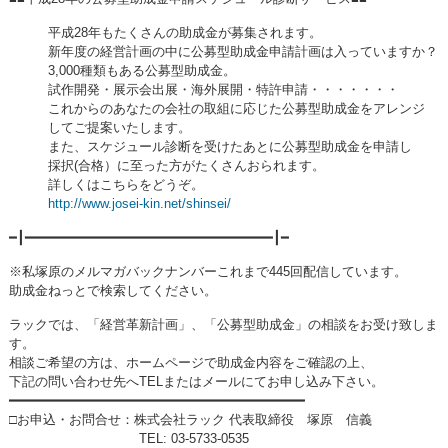
平成28年もたくさんの助成金が募集されます。
新年度の経営計画の中に公募型助成金申請計画は入っていますか？
3,000種類もある公募型助成金。
試作開発・展示会出展・海外展開・特許申請・・・・・・・
これからのあなたの会社の取組に応じた公募型助成金をアレンジ
してご提案いたします。
また、スケジュール診断を受けたあとに公募型助成金を申請し
採択(合格）に至った方がたくさんおられます。
詳しくはこちらをどうぞ。
http://www.josei-kin.net/shinsei/
━┃━━━━━━━━━━━━━━━━━━━━━━━━━━━━━━━┃━
※私塚原のメルマガバックナンバーこれまで445回配信しています。
助成金ねっとで検索してください。
ラックでは、「経営革新計画」、「公募型助成金」の相談をお受け致しま
す。
相談ご希望の方は、ホームページで助成金内容をご確認の上、
下記の問い合わせ先へTELまたはメールにてお申し込み下さい。
━━━━━━━━━━━━━━━━━━━━━━━━━━━━━━━━━━━━━
□お申込・お問合せ：株式会社ラック 代表取締役 塚原 信義
TEL: 03-5733-0535