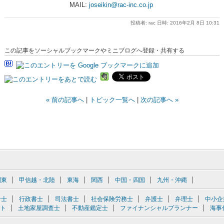
MAIL:
joseikin@rac-inc.co.jp
投稿者: rac 日時: 2016年2月 8日 10:31
この記事をソーシャルブックマークやミニブログへ登録・共有する
« 前の記事へ
|
トピック一覧へ
|
次の記事へ »
関東
甲信越・北陸
東海
関西
中国・四国
九州・沖縄
計士
行政書士
司法書士
社会保険労務士
弁護士
弁理士
中小企
ト
土地家屋調査士
不動産鑑定士
ファイナンシャルプランナー
海事