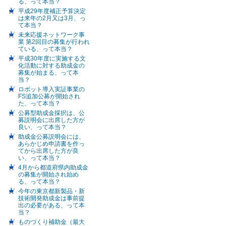
る、って本当？
平成29年度補正予算決定
は来年の2月又は3月、っ
て本当？
未来応援ネットワーク事
業 第2回目の募集が行われ
ている、って本当？
平成30年度に実施する文
化活動に対する助成金の
募集が始まる、って本
当？
ロボット導入実証事業の
FS追加公募が開始され
た、って本当？
公募型助成金採択は、公
募説明会に出席した方が
良い、って本当？
助成金公募説明会には、
あらかじめ申請書を作っ
てから出席した方が良
い、って本当？
4月から都道府県内助成金
の募集が開始され始め
る、って本当？
今年の東京都新製品・新
技術開発助成金は事前提
出の必要がある、って本
当？
ものづくり補助金（最大