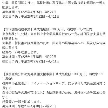
生産・販路開拓を行い、基盤技術の高度化に共同で取り組む経費の一部を
助成します。
募集期間：平成28年4月25日～4月27日
提出日予約：平成28年2月22日～4月11日
【市場開拓助成事業】助成限度額：300万円、助成率：1／2以内
東京都及び（公財）東京都中小企業振興公社から一定の評価又は支援を受
け開発した
新製品・新技術の販路開拓のため、国内外の展示会等への出展及び広告掲
載に要する
経費の一部を助成します。
募集期間：平成28年4月18日～4月20日
提出日予約：平成28年2月22日～4月11日
【成長産業分野の海外展開支援事業】助成限度額：300万円、助成率：1
／2以内
都内中小企業者が、「イノベーションマップ」に示された成長産業分野に
属する
自社の製品等の海外市場における販路開拓のため、海外展示会等出展に要
する
経費等の一部を助成します。
募集期間：平成28年4月18日～4月20日