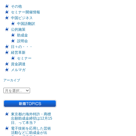
その他
セミナー開催情報
中国ビジネス
中国語翻訳
公的施策
助成金
説明会
日々の・・・
経営革新
セミナー
資金調達
メルマガ
アーカイブ
東京都の海外特許・商標
出願助成金締切は12月15
日、って本当？
電子技術を応用した芸術
活動などに助成金が出