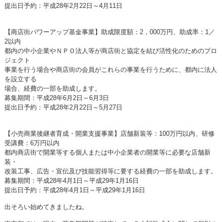
提出日予約：平成28年2月22日～4月11日
【商店街パワーアップ基金事業】助成限度額：2，000万円、助成率：1／
2以内
都内の中小企業やＮＰＯ法人等が商店街と協定を結び活性化のためのプロ
ジェクト
事業を行う場合や商店街の会員がこれらの事業を行うために、都内に法人
を設立する
場合、経費の一部を助成します。
募集期間：平成28年6月2日～6月3日
提出日予約：平成28年2月22日～5月27日
【小売商業後継者育成・開業支援事業】店舗新装等：100万円以内、研修
受講費：6万円以内
都内商店街で開業等する個人または中小企業者の開業等に必要な店舗新
装・
改装工事、広告・宣伝及び技能習得等に要する経費の一部を助成します。
募集期間：平成28年4月1日～平成29年1月16日
提出日予約：平成28年4月1日～平成29年1月16日
出そろい始めてきましたね。