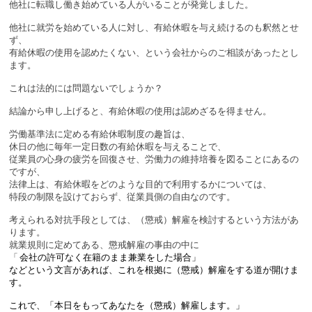
他社に転職し働き始めている人がいることが発覚しました。
他社に就労を始めている人に対し、有給休暇を与え続けるのも釈然とせ
ず、
有給休暇の使用を認めたくない、という会社からのご相談があったとし
ます。
これは法的には問題ないでしょうか？
結論から申し上げると、有給休暇の使用は認めざるを得ません。
労働基準法に定める有給休暇制度の趣旨は、
休日の他に毎年一定日数の有給休暇を与えることで、
従業員の心身の疲労を回復させ、労働力の維持培養を図ることにあるの
ですが、
法律上は、有給休暇をどのような目的で利用するかについては、
特段の制限を設けておらず、従業員側の自由なのです。
考えられる対抗手段としては、（懲戒）解雇を検討するという方法があ
ります。
就業規則に定めてある、懲戒解雇の事由の中に
「
会社の許可なく在籍のまま兼業をした場合」
などという文言があれば、これを根拠に（懲戒）解雇をする道が開けま
す。
これで、「本日をもってあなたを（懲戒）解雇します。」