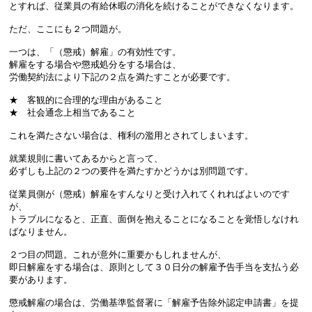
とすれば、従業員の有給休暇の消化を続けることができなくなります。
ただ、ここにも２つ問題が。
一つは、「（懲戒）解雇」の有効性です。
解雇をする場合や懲戒処分をする場合は、
労働契約法により下記の２点を満たすことが必要です。
★ 客観的に合理的な理由があること
★ 社会通念上相当であること
これを満たさない場合は、権利の濫用とされてしまいます。
就業規則に書いてあるからと言って、
必ずしも上記の２つの要件を満たすかどうかは別問題です。
従業員側が（懲戒）解雇をすんなりと受け入れてくれればよいのです
が、
トラブルになると、正直、面倒を抱えることになることを覚悟しなけれ
ばなりません。
２つ目の問題。これが意外に重要かもしれませんが、
即日解雇をする場合は、原則として３０日分の解雇予告手当を支払う必
要があります。
懲戒解雇の場合は、労働基準監督署に「解雇予告除外認定申請書」を提