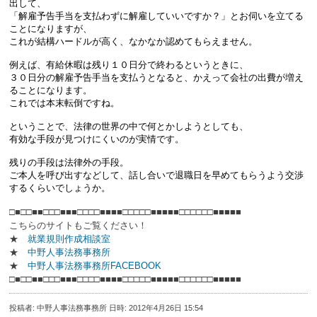
出して、
「解雇予告手当を支払わずに解雇していいですか？」とお伺いを立てる
ことになりますが、
これが結構ハードルが高く、なかなか認めてもらえません。
例えば、有給休暇は残り１０日分で終わるというときに、
３０日分の解雇予告手当を支払うとなると、かえって会社の出費が増え
ることになります。
これでは本末転倒ですね。
ということで、法律の世界の中で何とかしようとしても、
有効な手段が見つけにくいのが実情です。
残りの手段は法律外の手段。
ご本人を呼び出すなどして、話し合いで退職日を早めてもらうよう交渉
するくらいでしょうか。
□■□□■■□□□■■■□□□□■■■■□□□□□■■■■■□□□□□□■■■■■
こちらのサイトもご覧ください！
★
就業規則作成相談室
★
中野人事法務事務所
★
中野人事法務事務所FACEBOOK
□■□□■■□□□■■■□□□□■■■■□□□□□■■■■■□□□□□□■■■■■
投稿者: 中野人事法務事務所 日時: 2012年4月26日 15:54