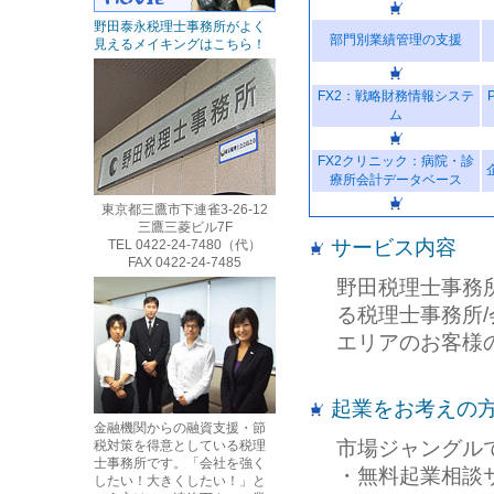
野田泰永税理士事務所がよく
部門別業績管理の支援
見えるメイキングはこちら！
FX2：戦略財務情報システ
ム
FX2クリニック：病院・診
療所会計データベース
東京都三鷹市下連雀3-26-12
三鷹三菱ビル7F
サービス内容
TEL 0422-24-7480（代）
FAX 0422-24-7485
野田税理士事務
る税理士事務所
エリアのお客様
起業をお考えの
金融機関からの融資支援・節
市場ジャングル
税対策を得意としている税理
士事務所です。「会社を強く
・無料起業相談
したい！大きくしたい！」と