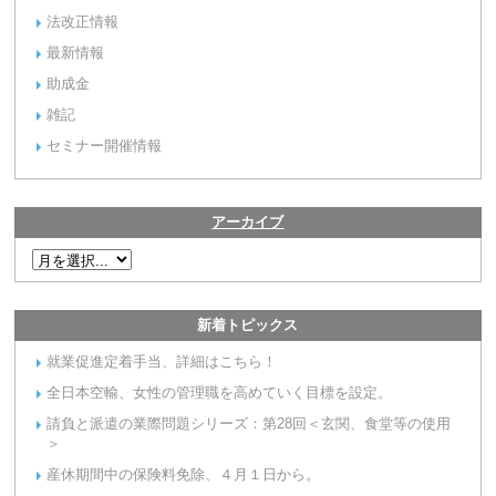
法改正情報
最新情報
助成金
雑記
セミナー開催情報
アーカイブ
新着トピックス
就業促進定着手当、詳細はこちら！
全日本空輸、女性の管理職を高めていく目標を設定。
請負と派遣の業際問題シリーズ：第28回＜玄関、食堂等の使用
＞
産休期間中の保険料免除、４月１日から。