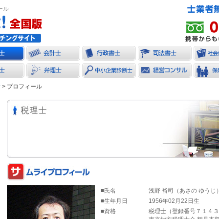
ール
所
> プロフィール
■氏名
浅野 裕司（あさの ゆうじ
■生年月日
1956年02月22日生
■資格
税理士（登録番号７１４３