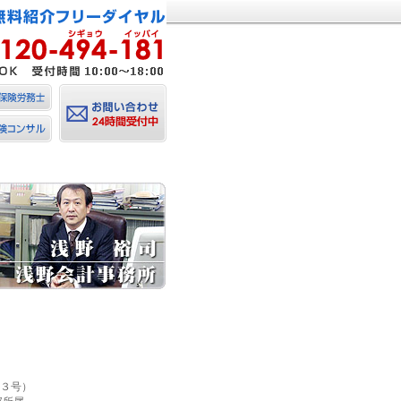
）
３号）