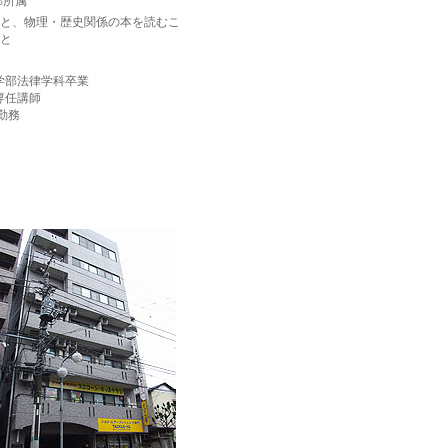
部所属
と、物理・歴史関係の本を読むこ
と
法学部法律学科卒業
専任講師
勤務