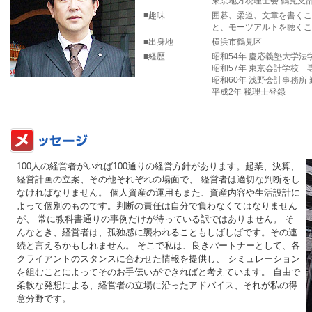
東京地方税理士会 鶴見支
■趣味
囲碁、柔道、文章を書くこ
と、モーツアルトを聴くこ
■出身地
横浜市鶴見区
■経歴
昭和54年 慶応義塾大学
昭和57年 東京会計学校 
昭和60年 浅野会計事務所 
平成2年 税理士登録
100人の経営者がいれば100通りの経営方針があります。起業、決算、
経営計画の立案、その他それぞれの場面で、 経営者は適切な判断をし
なければなりません。 個人資産の運用もまた、資産内容や生活設計に
よって個別のものです。判断の責任は自分で負わなくてはなりません
が、 常に教科書通りの事例だけが待っている訳ではありません。 そ
んなとき、経営者は、孤独感に襲われることもしばしばです。その連
続と言えるかもしれません。 そこで私は、良きパートナーとして、各
クライアントのスタンスに合わせた情報を提供し、 シミュレーション
を組むことによってそのお手伝いができればと考えています。 自由で
柔軟な発想による、経営者の立場に沿ったアドバイス、それが私の得
意分野です。