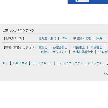
士業ねっと！コンテンツ
【地域カテゴリ】
北海道・東北
関東
甲信越・北陸
東海
【職種（資格）カテゴリ】
税理士
公認会計士
行政書士
司法書士
保険コンサルタント
土地家屋調査士
不動産
TOP
新着士業者
サムライサーチ
サムライコンタクト
トピックス
©