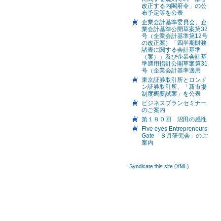
改正する内閣府令」の公
布予定等を公表
企業会計基準委員会、企
業会計基準公開草案第32
号（企業会計基準第12号
の改正案）「四半期財務
諸表に関する会計基準
（案）」及び企業会計基
準適用指針公開草案第31
号（企業会計基準適用
東京証券取引所とロンド
ン証券取引所、「新市場
制度概要試案」を公表
ビジネスプランセミナー
のご案内
第１８０回 沼田の感性
Five eyes Entrepreneurs
Gate「８月研究会」のご
案内
Syndicate this site (XML)