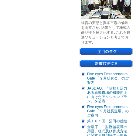
経営の実態と資本市場の倫理
を両立させ､結果として株式の
商品性を極大化する､これを最
適ソリューションと考えてお
ります｡
Five eyes Entrepreneurs
Gate 「９月研究会」のご
案内
JASDAQ、「信頼と活力
ある新興市場の機能向上
に向けたアクションプラ
ン」を公表
Five eyes Entrepreneurs
Gate 「９月社長道場」の
ご案内
第１８１回 沼田の感性
金融庁、「財務諸表等の
用語、様式及び作成方法
に関する規則等の一部を