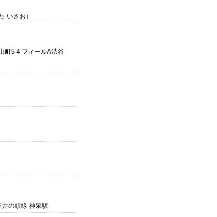
た いさお）
町5-4 フィールA渋谷
王井の頭線 神泉駅