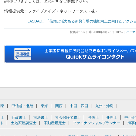
詳細につきましては、上記URLをご参照下さい。
情報提供元：ファイブアイズ・ネットワークス（株）
JASDAQ、「信頼と活力ある新興市場の機能向上に向けたアクシ
投稿者: 5is 日時:2008年8月26日 18:52
|
パーマ
関東
甲信越・北陸
東海
関西
中国・四国
九州・沖縄
計士
行政書士
司法書士
社会保険労務士
弁護士
弁理士
中小企
ト
土地家屋調査士
不動産鑑定士
ファイナンシャルプランナー
海事