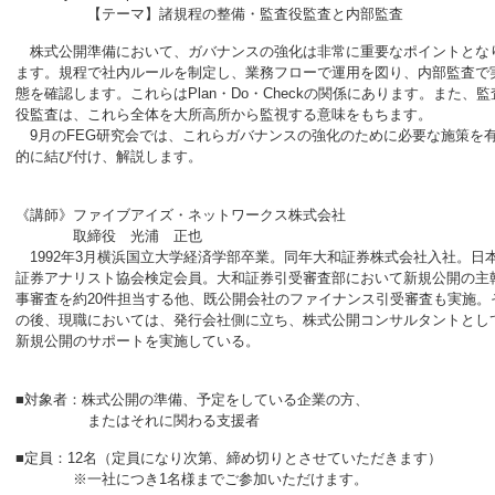
【テーマ】諸規程の整備・監査役監査と内部監査
株式公開準備において、ガバナンスの強化は非常に重要なポイントとな
ます。規程で社内ルールを制定し、業務フローで運用を図り、内部監査で
態を確認します。これらはPlan・Do・Checkの関係にあります。また、監
役監査は、これら全体を大所高所から監視する意味をもちます。
9月のFEG研究会では、これらガバナンスの強化のために必要な施策を
的に結び付け、解説します。
《講師》ファイブアイズ・ネットワークス株式会社
取締役 光浦 正也
1992年3月横浜国立大学経済学部卒業。同年大和証券株式会社入社。日
証券アナリスト協会検定会員。大和証券引受審査部において新規公開の主
事審査を約20件担当する他、既公開会社のファイナンス引受審査も実施。
の後、現職においては、発行会社側に立ち、株式公開コンサルタントとし
新規公開のサポートを実施している。
■対象者：株式公開の準備、予定をしている企業の方、
またはそれに関わる支援者
■定員：12名（定員になり次第、締め切りとさせていただきます）
※一社につき1名様までご参加いただけます。