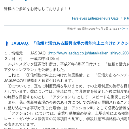
皆様のご参加をお待ちしております！！
Five eyes Entrepreneurs Ga
投稿者: 5is 日時:2008年9月 3日 17:32
|
パーマ
JASDAQ、「信頼と活力ある新興市場の機能向上に向けたアク
１．情報元 JASDAQ（
http://www.jasdaq.co.jp/data/kaiken_shiryou200
２．日 付 平成20年8月25日
㈱ジャスダック証券取引所は、平成20年8月25日付けで、「信頼と活力
アクションプラン」を公表しました。
これは、「①信頼性の向上に向けた制度整備」と、「②活力あるベンチ
JASDAQの行動指針と位置付けられます。
①については、直ちに制度要綱を取りまとめ、その上場制度の施行を目指
としています。②については、実現に向けて具体案を策定した後に制度要
の施行を目指すものとし、「アクションⅡ」として、スピードを重視した
また、我が国新興市場の今後のあり方についての議論が展開されること
に盛り込むべき事項が生じた場合には「アクションⅢ」として必要な措置
「アクションⅠ」については、企業行動規範の制定、上場会社による種類
レート・ガバナンス報告書の開示項目の見直し、特設注意市場銘柄の指定
公表されています。