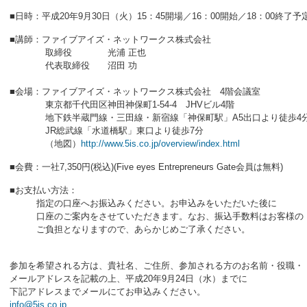
■日時：平成20年9月30日（火）15：45開場／16：00開始／18：00終了予
■講師：ファイブアイズ・ネットワークス株式会社
取締役 光浦 正也
代表取締役 沼田 功
■会場：ファイブアイズ・ネットワークス株式会社 4階会議室
東京都千代田区神田神保町1-54-4 JHVビル4階
地下鉄半蔵門線・三田線・新宿線「神保町駅」A5出口より徒歩4
JR総武線「水道橋駅」東口より徒歩7分
（地図）
http://www.5is.co.jp/overview/index.html
■会費：一社7,350円(税込)(Five eyes Entrepreneurs Gate会員は無料)
■お支払い方法：
指定の口座へお振込みください。お申込みをいただいた後に
口座のご案内をさせていただきます。なお、振込手数料はお客様の
ご負担となりますので、あらかじめご了承ください。
参加を希望される方は、貴社名、ご住所、参加される方のお名前・役職・
メールアドレスを記載の上、平成20年9月24日（水）までに
下記アドレスまでメールにてお申込みください。
info@5is.co.jp