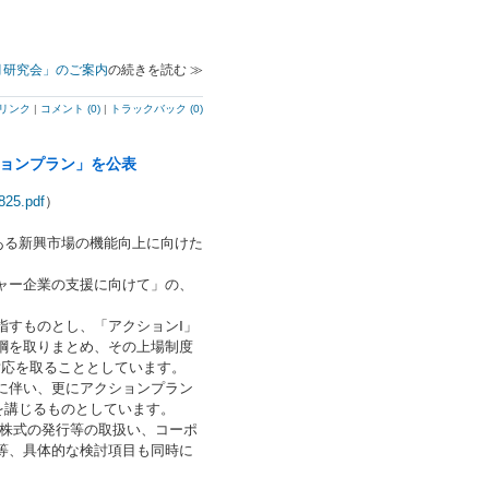
te 「９月研究会」のご案内
の続きを読む ≫
リンク
|
コメント (0)
|
トラックバック (0)
ションプラン」を公表
825.pdf
）
ある新興市場の機能向上に向けた
ャー企業の支援に向けて」の、
すものとし、「アクションⅠ」
綱を取りまとめ、その上場制度
対応を取ることとしています。
に伴い、更にアクションプラン
を講じるものとしています。
株式の発行等の取扱い、コーポ
等、具体的な検討項目も同時に