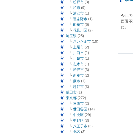
└
松戸市
(3)
└
柏市
(9)
└
浦安市
(1)
今回の
└
習志野市
(1)
西園不
└
船橋市
(6)
た。
└
花見川区
(2)
埼玉県
(25)
└
さいたま市
(10)
└
上尾市
(2)
└
川口市
(1)
└
川越市
(1)
└
志木市
(1)
└
所沢市
(3)
└
新座市
(2)
└
蕨市
(1)
└
越谷市
(3)
成田市
(1)
東京都
(272)
└
三鷹市
(2)
└
世田谷区
(14)
└
中央区
(29)
└
中野区
(3)
└
八王子市
(3)
└
北区
(3)