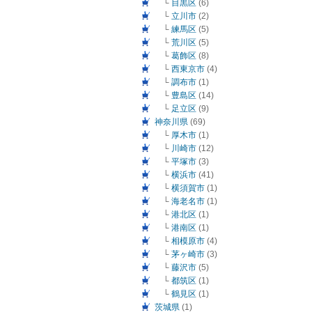
└
目黒区
(6)
└
立川市
(2)
└
練馬区
(5)
└
荒川区
(5)
└
葛飾区
(8)
└
西東京市
(4)
└
調布市
(1)
└
豊島区
(14)
└
足立区
(9)
神奈川県
(69)
└
厚木市
(1)
└
川崎市
(12)
└
平塚市
(3)
└
横浜市
(41)
└
横須賀市
(1)
└
海老名市
(1)
└
港北区
(1)
└
港南区
(1)
└
相模原市
(4)
└
茅ヶ崎市
(3)
└
藤沢市
(5)
└
都筑区
(1)
└
鶴見区
(1)
茨城県
(1)