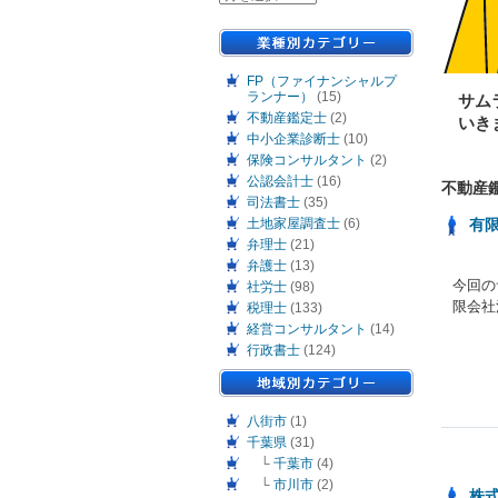
FP（ファイナンシャルプ
ランナー）
(15)
サム
不動産鑑定士
(2)
いき
中小企業診断士
(10)
保険コンサルタント
(2)
公認会計士
(16)
不動産
司法書士
(35)
土地家屋調査士
(6)
有
弁理士
(21)
弁護士
(13)
今回の
社労士
(98)
限会社
税理士
(133)
経営コンサルタント
(14)
行政書士
(124)
八街市
(1)
千葉県
(31)
└
千葉市
(4)
└
市川市
(2)
株