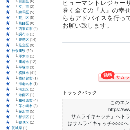
└
目黒区
(6)
ヒューマントレジャー
└
立川市
(2)
巻く全ての『人』の幸
└
練馬区
(5)
らもアドバイスを行っ
└
荒川区
(5)
└
葛飾区
(8)
お願い致します。
└
西東京市
(4)
└
調布市
(1)
└
豊島区
(14)
└
足立区
(9)
神奈川県
(69)
└
厚木市
(1)
└
川崎市
(12)
└
平塚市
(3)
└
横浜市
(41)
└
横須賀市
(1)
└
海老名市
(1)
└
港北区
(1)
トラックバック
└
港南区
(1)
└
相模原市
(4)
このエン
└
茅ヶ崎市
(3)
https://w
└
藤沢市
(5)
「サムライキャッチ」へト
└
都筑区
(1)
└
鶴見区
(1)
はサムライキャッチ○○○○
茨城県
(1)