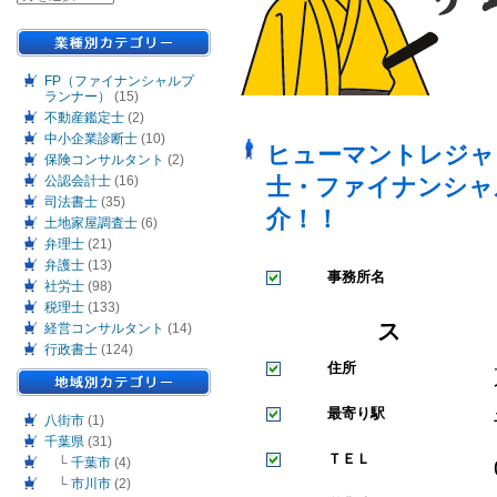
FP（ファイナンシャルプ
ランナー）
(15)
不動産鑑定士
(2)
中小企業診断士
(10)
ヒューマントレジャ
保険コンサルタント
(2)
公認会計士
(16)
士・ファイナンシャ
司法書士
(35)
介！！
土地家屋調査士
(6)
弁理士
(21)
弁護士
(13)
事務所名
社労士
(98)
税理士
(133)
ス
経営コンサルタント
(14)
行政書士
(124)
住所
最寄り駅
八街市
(1)
千葉県
(31)
ＴＥＬ
└
千葉市
(4)
└
市川市
(2)