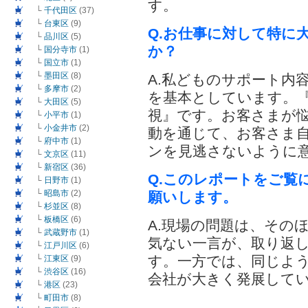
す。
└
千代田区
(37)
└
台東区
(9)
Q.お仕事に対して特に
└
品川区
(5)
か？
└
国分寺市
(1)
└
国立市
(1)
└
墨田区
(8)
A.私どものサポート内
└
多摩市
(2)
を基本としています。
└
大田区
(5)
視』です。お客さまが
└
小平市
(1)
└
小金井市
(2)
動を通じて、お客さま自
└
府中市
(1)
ンを見逃さないように
└
文京区
(11)
└
新宿区
(36)
Q.このレポートをご覧
└
日野市
(1)
└
昭島市
(2)
願いします。
└
杉並区
(8)
└
板橋区
(6)
A.現場の問題は、その
└
武蔵野市
(1)
気ない一言が、取り返
└
江戸川区
(6)
す。一方では、同じよ
└
江東区
(9)
└
渋谷区
(16)
会社が大きく発展して
└
港区
(23)
└
町田市
(8)