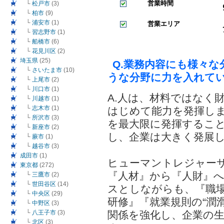
営業時間
└
松戸市
(3)
└
柏市
(9)
└
浦安市
(1)
営業エリア
└
習志野市
(1)
└
船橋市
(6)
└
花見川区
(2)
埼玉県
(25)
Q.業務内容にも様々
└
さいたま市
(10)
うな分野に力を入れて
└
上尾市
(2)
└
川口市
(1)
A.人は、材料ではなく
└
川越市
(1)
└
志木市
(1)
はじめて能力を発揮し
└
所沢市
(3)
を最大限に発揮するこ
└
新座市
(2)
し、企業は大きく発展
└
蕨市
(1)
└
越谷市
(3)
成田市
(1)
ヒューマントレジャー
東京都
(272)
『人材』から『人財』
└
三鷹市
(2)
└
世田谷区
(14)
スとしながらも、『職
└
中央区
(29)
研修』『就業規則の“潤
└
中野区
(3)
└
八王子市
(3)
関係を強化し、企業の
└
北区
(3)