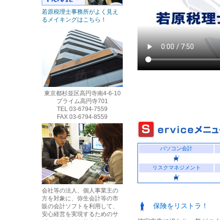
若原税理士事務所がよく見え
るメイキングはこちら！
東京都杉並区高円寺南4-6-10
プライム高円寺701
TEL 03-6794-7559
FAX 03-6794-8559
パソコン会計
リスクマネジメント
会社等の法人、個人事業主の
方を対象に、弥生会計等の市
保険をリストラ！
販の会計ソフトを利用して、
安心経営を実現するためのサ