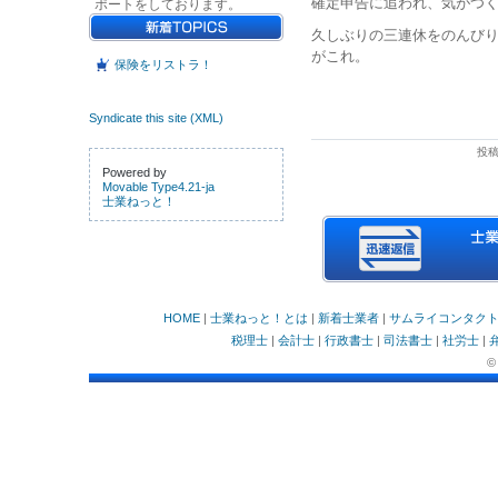
確定申告に追われ、気がつ
ポートをしております。
久しぶりの三連休をのんび
がこれ。
保険をリストラ！
Syndicate this site (XML)
投稿
Powered by
Movable Type4.21-ja
士業ねっと！
HOME
|
士業ねっと！とは
|
新着士業者
|
サムライコンタク
税理士
|
会計士
|
行政書士
|
司法書士
|
社労士
|
©