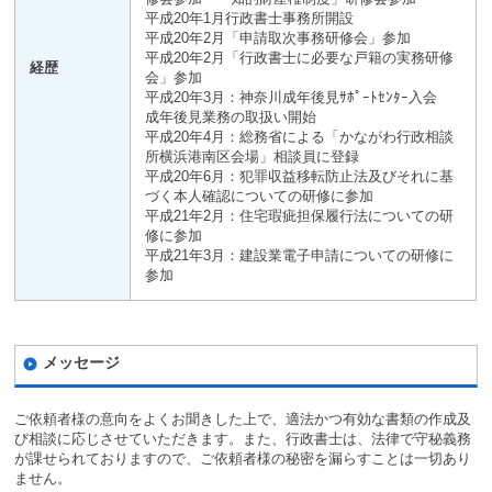
平成20年1月行政書士事務所開設
平成20年2月「申請取次事務研修会」参加
平成20年2月「行政書士に必要な戸籍の実務研修
経歴
会」参加
平成20年3月：神奈川成年後見ｻﾎﾟｰﾄｾﾝﾀｰ入会
成年後見業務の取扱い開始
平成20年4月：総務省による「かながわ行政相談
所横浜港南区会場」相談員に登録
平成20年6月：犯罪収益移転防止法及びそれに基
づく本人確認についての研修に参加
平成21年2月：住宅瑕疵担保履行法についての研
修に参加
平成21年3月：建設業電子申請についての研修に
参加
メッセージ
ご依頼者様の意向をよくお聞きした上で、適法かつ有効な書類の作成及
び相談に応じさせていただきます。また、行政書士は、法律で守秘義務
が課せられておりますので、ご依頼者様の秘密を漏らすことは一切あり
ません。