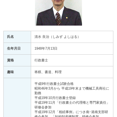
氏名
清水 良治（しみず よしはる）
生年月日
1948年7月13日
資格
行政書士
趣味
将棋、書道、料理
平成9年行政書士試験合格
昭和46年3月から 平成19年末まで機械工具商社に
勤務
平成19年10月行政書士登録
平成19年11月「行政書士の代理権と専門家責任」
研修会参加
平成19年12月「相続事例」につき南･港南支部研
修会参加 「知的財産権制度」研修会参加