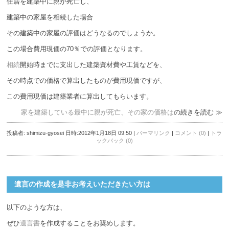
住居を建築中に親が死亡し、
建築中の家屋を相続した場合
その建築中の家屋の評価はどうなるのでしょうか。
この場合費用現価の70％での評価となります。
相続
開始時までに支出した建築資材費や工賃などを、
その時点での価格で算出したものが費用現価ですが、
この費用現価は建築業者に算出してもらいます。
家を建築している最中に親が死亡、その家の価格は
の続きを読む ≫
投稿者: shimizu-gyosei 日時:2012年1月18日 09:50
|
パーマリンク
|
コメント (0)
|
トラ
ックバック (0)
遺言の作成を是非お考えいただきたい方は
以下のような方は、
ぜひ
遺言書
を作成することをお奨めします。