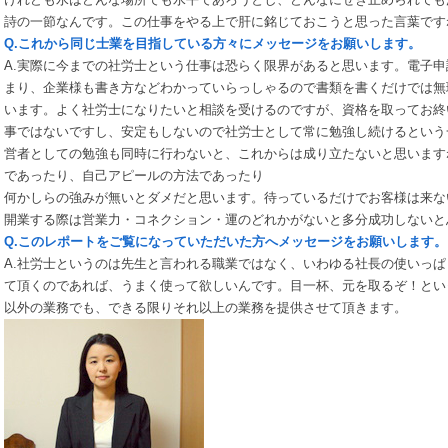
詩の一節なんです。この仕事をやる上で肝に銘じておこうと思った言葉です
Q.これから同じ士業を目指している方々にメッセージをお願いします。
A.実際に今までの社労士という仕事は恐らく限界があると思います。電子申
まり、企業様も書き方などわかっていらっしゃるので書類を書くだけでは無
います。よく社労士になりたいと相談を受けるのですが、資格を取ってお終
事ではないですし、安定もしないので社労士として常に勉強し続けるという
営者としての勉強も同時に行わないと、これからは成り立たないと思います
であったり、自己アピールの方法であったり
何かしらの強みが無いとダメだと思います。待っているだけでお客様は来な
開業する際は営業力・コネクション・運のどれかがないと多分成功しないと
Q.このレポートをご覧になっていただいた方へメッセージをお願いします。
A.社労士というのは先生と言われる職業ではなく、いわゆる社長の使いっ
て頂くのであれば、うまく使って欲しいんです。目一杯、元を取るぞ！とい
以外の業務でも、できる限りそれ以上の業務を提供させて頂きます。