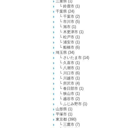
三重県
(1)
└
鈴鹿市
(1)
千葉県
(24)
└
千葉市
(2)
└
市川市
(5)
└
旭市
(1)
└
木更津市
(1)
└
松戸市
(1)
└
浦安市
(1)
└
船橋市
(6)
埼玉県
(34)
└
さいたま市
(14)
└
久喜市
(1)
└
八潮市
(1)
└
川口市
(6)
└
川越市
(1)
└
所沢市
(4)
└
春日部市
(1)
└
狭山市
(1)
└
越谷市
(2)
└
ふじみ野市
(1)
山形県
(1)
平塚市
(1)
東京都
(390)
└
三鷹市
(7)