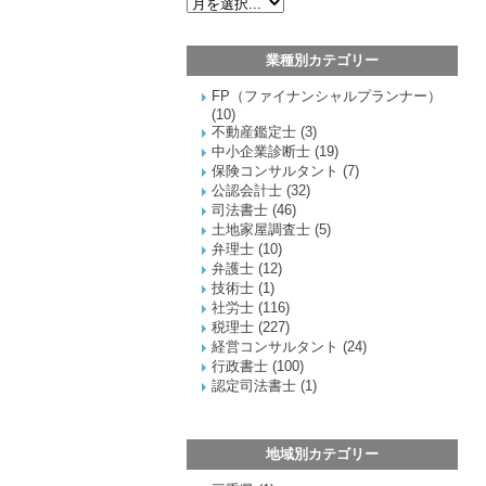
業種別カテゴリー
FP（ファイナンシャルプランナー）
(10)
不動産鑑定士
(3)
中小企業診断士
(19)
保険コンサルタント
(7)
公認会計士
(32)
司法書士
(46)
土地家屋調査士
(5)
弁理士
(10)
弁護士
(12)
技術士
(1)
社労士
(116)
税理士
(227)
経営コンサルタント
(24)
行政書士
(100)
認定司法書士
(1)
地域別カテゴリー