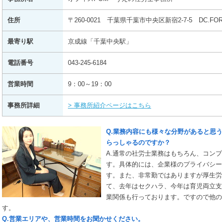
住所
〒260-0021 千葉県千葉市中央区新宿2-7-5 DC.FO
最寄り駅
京成線「千葉中央駅」
電話番号
043-245-6184
営業時間
9：00～19：00
事務所詳細
> 事務所紹介ページはこちら
Q.業務内容にも様々な分野があると思
らっしゃるのですか？
A.通常の社労士業務はもちろん、コン
す。具体的には、企業様のプライバシー
す。また、非常勤ではありますが厚生労
て、去年はセクハラ、今年は育児両立支
業関係も行っております。ですので他の
す。
Q.営業エリアや、営業時間をお聞かせください。