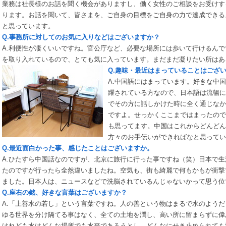
業務は社長様のお話を聞く機会がありますし、働く女性のご相談をお受けす
ります。お話を聞いて、皆さまを、ご自身の目標をご自身の力で達成できる
と思っています。
Q.事務所に対してのお気に入りなどはございますか？
A.利便性が凄くいいですね。官公庁など、必要な場所には歩いて行けるん
を取り入れているので、とても気に入っています。まだまだ凝りたい所はあ
Q.趣味・最近はまっていることはござ
A.中国語にはまっています。好きな中
躍されている方なので、日本語は流暢に
でその方に話しかけた時に全く通じなか
ですよ。せっかくここまではまったので
も思ってます。中国はこれからどんどん
方々のお手伝いができればなと思ってい
Q.最近面白かった事、感じたことはございますか。
A.ひたすら中国話なのですが、北京に旅行に行った事ですね（笑）日本で
たのですが行ったら全然違いましたね。空気も、街も綺麗で何もかもが衝撃
ました。日本人は、ニュースなどで洗脳されているんじゃないかって思う位
Q.座右の銘、好きな言葉はございますか？
A.「上善水の若し」という言葉ですね。人の善という物はまるで水のよう
ゆる世界を分け隔てる事はなく、全ての土地を潤し、高い所に留まらずに偉
けれども水はどんな場所でも水平であろうとし、どんなにせき止められても