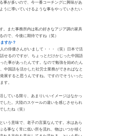
る事が多いので、今一番コーチングに興味があ
ように導いていけるような事をやっていきたい
です。また事務所内は私の好きなアジア調の家具
るので、今後に期待ですね（笑）
いますか？
国人の俳優さんがいまして・・・（笑）日本で活
話せるのですが、ちょっとだけかじった中国語
った事があったんです。なので勉強を始めたん
、中国語を活かした社労士業務ができればなと
発展すると思うんですね。ですのでそういった
ます。
生活している限り、あまりいいイメージはなかっ
でした。大陸のスケールの違いを感じさせられ
でしたね（笑）
だという意味で、老子の言葉なんです。水はあら
ぶる事なく常に低い所を流れ、物はいつか傾く
流れる方向を見出してまた流れる。という長い