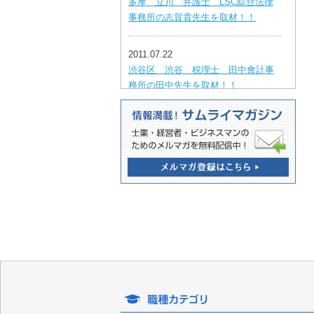
多摩 立川 弁護士 LSC綜合法律
事務所の志賀貴先生を取材！！
2011.07.22
渋谷区 渋谷 税理士 田中會計事
務所の田中先生を取材！！
2011.07.06
板橋区 ときわ台 認定司法書士
相澤法務事務所の相澤 剛先生を取
材！！
2011.06.02
千代田区 神田 行政書士 高橋行
政書士事務所の高橋俊之先生を取
材！！
2011.05.20
千代田区 神田 税理士 宮田敏弘事