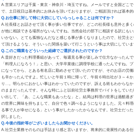
A.営業エリアは千葉・東京・神奈川・埼玉ですね。メールですと全国どこでも
で、土日祝日は基本的にお休みを頂いておりますが、ご相談頂ければ基本的
Q.お仕事に対して特に大切にしていらっしゃることは何ですか？
A.社長様とお話させて頂く事が多い仕事ですが、どこの社長様も意外と多
が他に相談できる場所がないんですね。当然会社の部下に相談する訳にもい
いかない。とても孤独なんだなと感じる事が多くなりましたので、社労士と
て頂けるような、そういった関係を築いて行こうという事は大切にしていま
Q.このご職業をどういった経緯でご選択されたのですか？
A.昔好きだった料理番組があって、毎週見る事が楽しみで仕方なかったんで
「料理人になろう！」と思い、大学卒業後に調理学校に通ったんですね。プ
になってから、とある有名店に勤めさせて頂いたのですが、そのお店の労働
も辛かったんですよ。忙しいと午前１時に帰って、午前６時出社が３～４か
り…。明らかにおかしい事はわかっていたのですが、訴える術もわからなか
のままだったんです。そんな時にふと以前社労士事務所でバイトをしていた
い出して、「あ、こんな職業もあったな」と。結局は料理の世界は過酷過ぎ
の世界に興味を持ちまして、自分で色々調べるようになりました。元々料理
る事で人が幸せになる」という事がしたかったからなんです。社労士だった
択しました。
Q.今後の指針等がございましたらお聞かせください。
A.社労士業務そのものは手詰まり感と言いますか、将来的に発展性のある