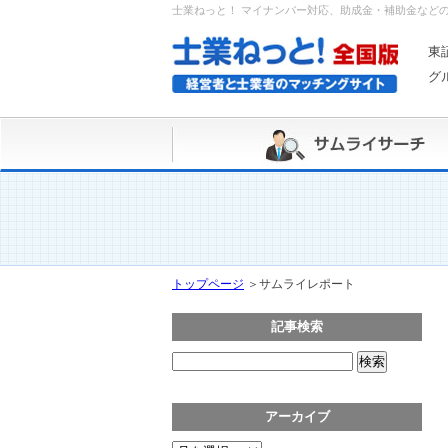
士業ねっと！ マイナンバー対応、助成金・補助金など
東
グ
トップページ
＞
サムライレポート
記事検索
アーカイブ