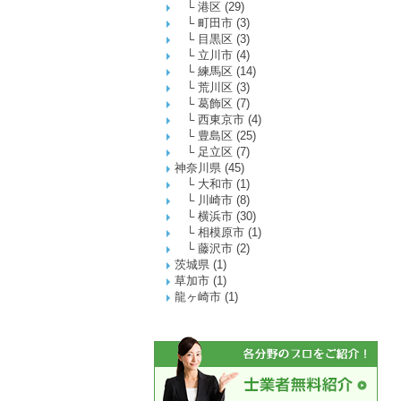
└
港区
(29)
└
町田市
(3)
└
目黒区
(3)
└
立川市
(4)
└
練馬区
(14)
└
荒川区
(3)
└
葛飾区
(7)
└
西東京市
(4)
└
豊島区
(25)
└
足立区
(7)
神奈川県
(45)
└
大和市
(1)
└
川崎市
(8)
└
横浜市
(30)
└
相模原市
(1)
└
藤沢市
(2)
茨城県
(1)
草加市
(1)
龍ヶ崎市
(1)