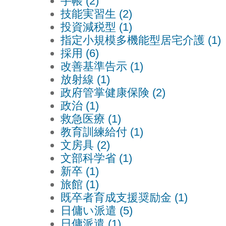
手帳 (2)
技能実習生 (2)
投資減税型 (1)
指定小規模多機能型居宅介護 (1)
採用 (6)
改善基準告示 (1)
放射線 (1)
政府管掌健康保険 (2)
政治 (1)
救急医療 (1)
教育訓練給付 (1)
文房具 (2)
文部科学省 (1)
新卒 (1)
旅館 (1)
既卒者育成支援奨励金 (1)
日傭い派遣 (5)
日傭派遣 (1)