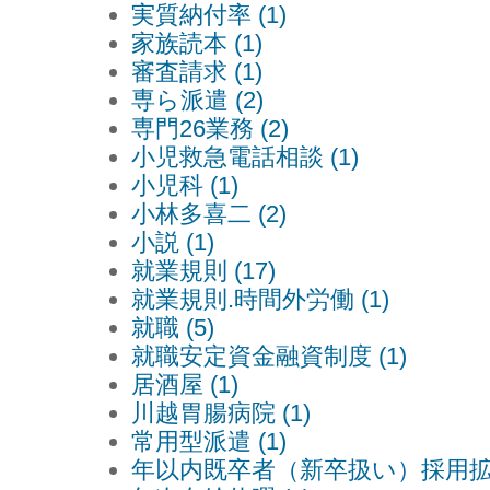
実質納付率 (1)
家族読本 (1)
審査請求 (1)
専ら派遣 (2)
専門26業務 (2)
小児救急電話相談 (1)
小児科 (1)
小林多喜二 (2)
小説 (1)
就業規則 (17)
就業規則.時間外労働 (1)
就職 (5)
就職安定資金融資制度 (1)
居酒屋 (1)
川越胃腸病院 (1)
常用型派遣 (1)
年以内既卒者（新卒扱い）採用拡大