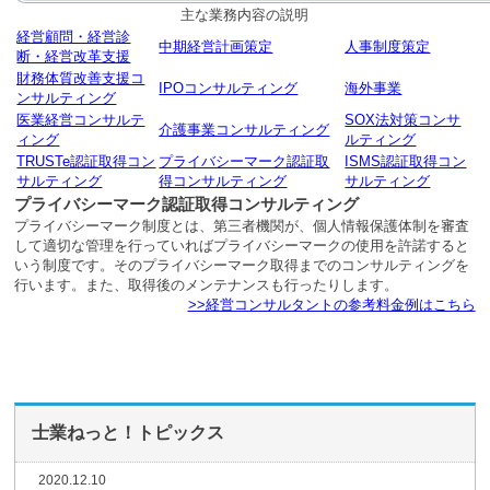
主な業務内容の説明
経営顧問・経営診
中期経営計画策定
人事制度策定
断・経営改革支援
財務体質改善支援コ
IPOコンサルティング
海外事業
ンサルティング
医業経営コンサルテ
SOX法対策コンサ
介護事業コンサルティング
ィング
ルティング
TRUSTe認証取得コン
プライバシーマーク認証取
ISMS認証取得コン
サルティング
得コンサルティング
サルティング
プライバシーマーク認証取得コンサルティング
プライバシーマーク制度とは、第三者機関が、個人情報保護体制を審査
して適切な管理を行っていればプライバシーマークの使用を許諾すると
いう制度です。そのプライバシーマーク取得までのコンサルティングを
行います。また、取得後のメンテナンスも行ったりします。
>>経営コンサルタントの参考料金例はこちら
士業ねっと！トピックス
2020.12.10