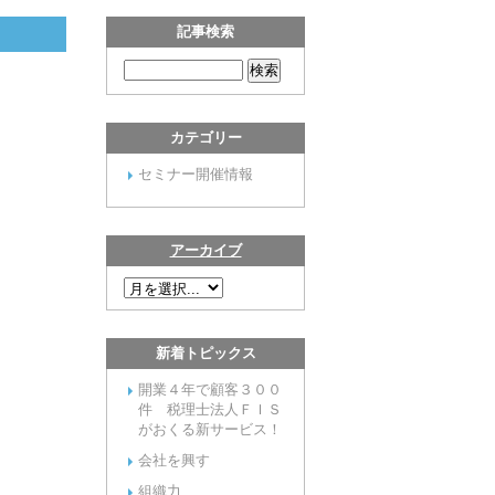
記事検索
カテゴリー
セミナー開催情報
アーカイブ
新着トピックス
開業４年で顧客３００
件 税理士法人ＦＩＳ
がおくる新サービス！
会社を興す
組織力