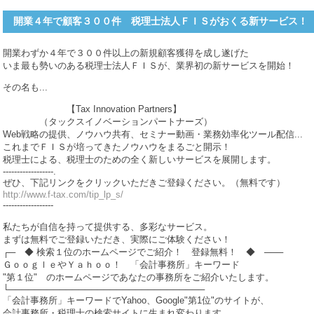
開業４年で顧客３００件 税理士法人ＦＩＳがおくる新サービス！
開業わずか４年で３００件以上の新規顧客獲得を成し遂げた
いま最も勢いのある税理士法人ＦＩＳが、業界初の新サービスを開始！
その名も...
【Tax Innovation Partners】
（タックスイノベーションパートナーズ）
Web戦略の提供、ノウハウ共有、セミナー動画・業務効率化ツール配信...
これまでＦＩＳが培ってきたノウハウをまるごと開示！
税理士による、税理士のための全く新しいサービスを展開します。
------------------.
ぜひ、下記リンクをクリックいただきご登録ください。（無料です）
http://www.f-tax.com/tip_lp_s/
------------------
私たちが自信を持って提供する、多彩なサービス。
まずは無料でご登録いただき、実際にご体験ください！
┌─ ◆ 検索１位のホームページでご紹介！ 登録無料！ ◆ ───
ＧｏｏｇｌｅやＹａｈｏｏ！ 「会計事務所」キーワード
"第１位" のホームページであなたの事務所をご紹介いたします。
└───────────────────────────────
「会計事務所」キーワードでYahoo、Google"第1位"のサイトが、
会計事務所・税理士の検索サイトに生まれ変わります。