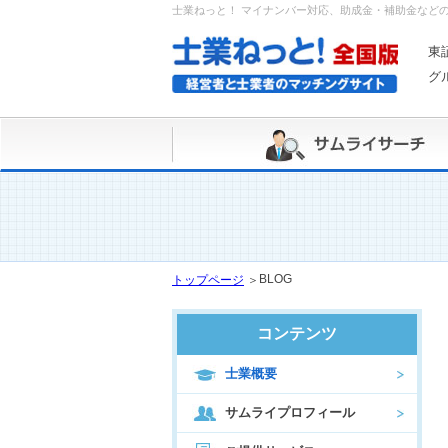
士業ねっと！ マイナンバー対応、助成金・補助金など
東
グ
BLOG
トップページ
＞
コンテンツ
士業概要
サムライプロフィール