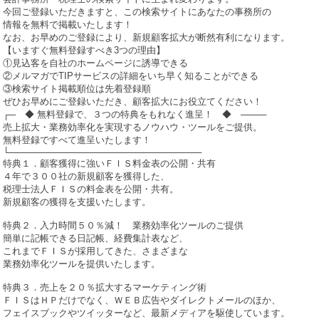
今回ご登録いただきますと、この検索サイトにあなたの事務所の
情報を無料で掲載いたします！
なお、お早めのご登録により、新規顧客拡大が断然有利になります。
【いますぐ無料登録すべき3つの理由】
①見込客を自社のホームページに誘導できる
②メルマガでTIPサービスの詳細をいち早く知ることができる
③検索サイト掲載順位は先着登録順
ぜひお早めにご登録いただき、顧客拡大にお役立てください！
┌─ ◆ 無料登録で、３つの特典をもれなく進呈！ ◆ ────
売上拡大・業務効率化を実現するノウハウ・ツールをご提供。
無料登録ですべて進呈いたします！
└──────────────────────────────
特典１．顧客獲得に強いＦＩＳ料金表の公開・共有
４年で３００社の新規顧客を獲得した、
税理士法人ＦＩＳの料金表を公開・共有。
新規顧客の獲得を支援いたします。
特典２．入力時間５０％減！ 業務効率化ツールのご提供
簡単に記帳できる日記帳、経費集計表など、
これまでＦＩＳが採用してきた、さまざまな
業務効率化ツールを提供いたします。
特典３．売上を２０％拡大するマーケティング術
ＦＩＳはＨＰだけでなく、ＷＥＢ広告やダイレクトメールのほか、
フェイスブックやツイッターなど、最新メディアを駆使しています。