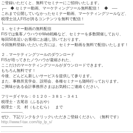
ご登録いただくと、無料でセミナーにご招待いたします。
┌─ ◆ セミナー動画、マーケティングツール無料配信！ ◆ ──
これまで公開していなかったセミナー動画、マーケティングツールなど、
税理士法人FISが誇るコンテンツを無料で配信！
└──────────────────────────────
１．セミナー動画の無料配信
FISでは集客ノウハウやWeb戦略など、セミナーを多数開催しており、
毎回50名近いお客様にお越し頂いております。
今回無料登録いただいた方には、セミナー動画を無料で配信いたします！
２．マーケティングツールのダウンロード
FISが培ってきたノウハウが凝縮された、
ここだけのマーケティングツールがダウンロードできます。
もちろん無料です！
今後、どんどん新しいサービスを提供して参ります。
また、事務所見学会、説明会、各種セミナーも随時行っております。
ご興味がある会計事務所さまはお気軽にご連絡ください。
フリーダイヤル：０１２０－３８１－３４１
税理士・古尾谷（ふるおや）
税理士・元 村（もとむら） まで
------------------.
ぜひ、下記リンクをクリックいただきご登録ください。（無料です）
http://www.f-tax.com/tip_lp_s/
------------------