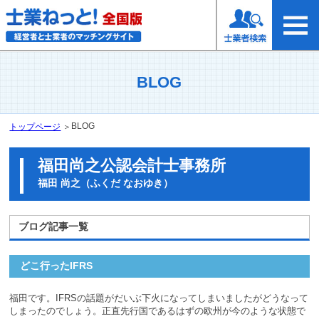
BLOG
BLOG
トップページ
＞
福田尚之公認会計士事務所
福田 尚之（ふくだ なおゆき）
ブログ記事一覧
どこ行ったIFRS
福田です。IFRSの話題がだいぶ下火になってしまいましたがどうなって
しまったのでしょう。正直先行国であるはずの欧州が今のような状態で