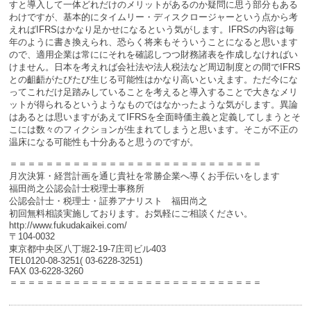
すと導入して一体どれだけのメリットがあるのか疑問に思う部分もある
わけですが、基本的にタイムリー・ディスクロージャーという点から考
えればIFRSはかなり足かせになるという気がします。IFRSの内容は毎
年のように書き換えられ、恐らく将来もそういうことになると思います
ので、適用企業は常ににそれを確認しつつ財務諸表を作成しなければい
けません。日本を考えれば会社法や法人税法など周辺制度との間でIFRS
との齟齬がたびたび生じる可能性はかなり高いといえます。ただ今にな
ってこれだけ足踏みしていることを考えると導入することで大きなメリ
ットが得られるというようなものではなかったような気がします。異論
はあるとは思いますがあえてIFRSを全面時価主義と定義してしまうとそ
こには数々のフィクションが生まれてしまうと思います。そこが不正の
温床になる可能性も十分あると思うのですが。
＝＝＝＝＝＝＝＝＝＝＝＝＝＝＝＝＝＝＝＝＝＝＝＝＝＝＝＝
月次決算・経営計画を通じ貴社を常勝企業へ導くお手伝いをします
福田尚之公認会計士税理士事務所
公認会計士・税理士・証券アナリスト 福田尚之
初回無料相談実施しております。お気軽にご相談ください。
http://www.fukudakaikei.com/
〒104-0032
東京都中央区八丁堀2-19-7庄司ビル403
TEL0120-08-3251( 03-6228-3251)
FAX 03-6228-3260
＝＝＝＝＝＝＝＝＝＝＝＝＝＝＝＝＝＝＝＝＝＝＝＝＝＝＝＝