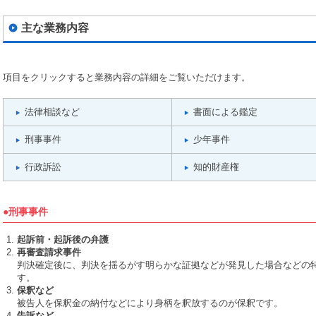
主な業務内容
項目をクリックすると業務内容の詳細をご覧いただけます。
法律相談など
書面による鑑定
刑事事件
少年事件
行政訴訟
知的財産権
●刑事事件
起訴前・起訴後の弁護
再審査請求事件
判決確定後に、判決を揺るがす明らかな証拠などが発見した場合などの
す。
保釈など
被告人を保釈金の納付などにより身柄を釈放するのが保釈です。
告訴など