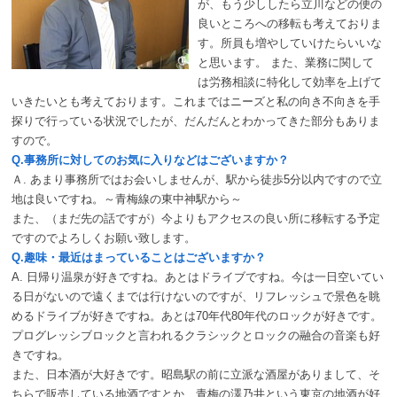
が、もう少ししたら立川などの便の
良いところへの移転も考えておりま
す。所員も増やしていけたらいいな
と思います。 また、業務に関して
は労務相談に特化して効率を上げて
いきたいとも考えております。これまではニーズと私の向き不向きを手
探りで行っている状況でしたが、だんだんとわかってきた部分もありま
すので。
Q.事務所に対してのお気に入りなどはございますか？
Ａ. あまり事務所ではお会いしませんが、駅から徒歩5分以内ですので立
地は良いですね。～青梅線の東中神駅から～
また、（まだ先の話ですが）今よりもアクセスの良い所に移転する予定
ですのでよろしくお願い致します。
Q.趣味・最近はまっていることはございますか？
A. 日帰り温泉が好きですね。あとはドライブですね。今は一日空いてい
る日がないので遠くまでは行けないのですが、リフレッシュで景色を眺
めるドライブが好きですね。あとは70年代80年代のロックが好きです。
プログレッシブロックと言われるクラシックとロックの融合の音楽も好
きですね。
また、日本酒が大好きです。昭島駅の前に立派な酒屋がありまして、そ
ちらで販売している地酒ですとか、青梅の澤乃井という東京の地酒が好