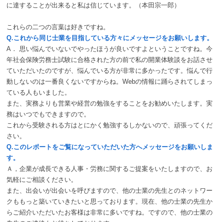
に達することが出来ると私は信じています。（本田宗一郎）
これらの二つの言葉は好きですね。
Q.これから同じ士業を目指している方々にメッセージをお願いします。
A． 思い悩んでいないでやったほうが良いですよということですね。今
年社会保険労務士試験に合格された方の前で私の開業体験談をお話させ
ていただいたのですが、悩んでいる方が非常に多かったです。悩んで行
動しないのは一番良くないですからね。Webの情報に踊らされてしまっ
ている人もいました。
また、実務よりも営業や経営の勉強をすることをお勧めいたします。実
務はいつでもできますので。
これから受験される方はとにかく勉強するしかないので、頑張ってくだ
さい。
Q.このレポートをご覧になっていただいた方へメッセージをお願いしま
す。
Ａ，企業が成長できる人事・労務に関するご提案をいたしますので、お
気軽にご相談ください。
また、出会いが出会いを呼びますので、他の士業の先生とのネットワー
クももっと築いていきたいと思っております。現在、他の士業の先生か
らご紹介いただいたお客様は非常に多いですね。ですので、他の士業の