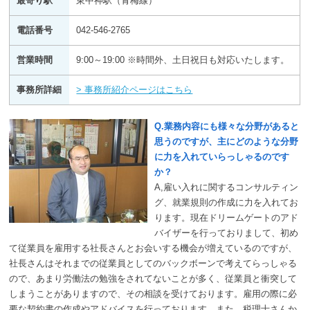
最寄り駅
東中神駅（青梅線）
電話番号
042-546-2765
営業時間
9:00～19:00 ※時間外、土日祝日も対応いたします。
事務所詳細
> 事務所紹介ページはこちら
Q.業務内容にも様々な分野があると
思うのですが、主にどのような分野
に力を入れていらっしゃるのです
か？
A,雇い入れに関するコンサルティン
グ、就業規則の作成に力を入れてお
ります。現在ドリームゲートのアド
バイザーを行っておりまして、初め
て従業員を雇用する社長さんとお会いする機会が増えているのですが、
社長さんはそれまでの従業員としてのバックボーンで考えてらっしゃる
ので、あまり労働法の勉強をされてないことが多く、従業員と衝突して
しまうことがありますので、その相談を受けております。雇用の際に必
要な契約書の作成やアドバイスを行っております。また、税理士さんか