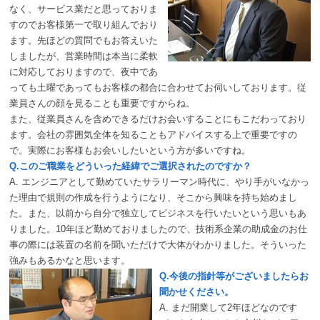
なく、サービス業だと思っておりま
すのでお客様第一で取り組んでおり
ます。先ほどの質問でもお答えいた
しましたが、営業時間は本当に柔軟
に対応しておりますので、夜中であ
っても土曜であってもお客様の都合に合わせてお伺いしております。従
業員さんの顔を見ることも重要ですからね。
また、従業員さんを含めできるだけお会いすることにもこだわっており
ます。会社の雰囲気全体を知ることもアドバイスする上で重要ですの
で。実際にお客様もお会いしたいという方が多いですね。
Q.このご職業をどういった経緯でご選択されたのですか？
A. エンジニアとして勤めていたサラリーマン時代に、やり手がいなかっ
た理由で規則の作成を行うようになり、そこから興味を持ち始めまし
た。また、以前から自分で独立してビジネスを行いたいという思いもあ
りました。10年ほど勤めておりましたので、技術系企業の助成金のお仕
事の際には装置の名前を聞いただけで大体がわかりました。そういった
強みもあるかなと思います。
Q.今後の指針等がございましたらお
聞かせください。
A. まだ開業して2年ほどなのです