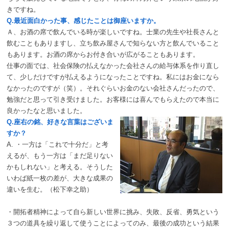
きですね。
Q.最近面白かった事、感じたことは御座いますか。
Ａ、お酒の席で飲んでいる時が楽しいですね。士業の先生や社長さんと
飲むこともありますし、立ち飲み屋さんで知らない方と飲んでいること
もあります。お酒の席からお付き合いが広がることもあります。
仕事の面では、社会保険の払えなかった会社さんの給与体系を作り直し
て、少しだけですが払えるようになったことですね。私にはお金になら
なかったのですが（笑）。それぐらいお金のない会社さんだったので、
勉強だと思って引き受けました。お客様には喜んでもらえたので本当に
良かったなと思いました。
Q.座右の銘、好きな言葉はございま
すか？
A. ・一方は「これで十分だ」と考
えるが、もう一方は「まだ足りない
かもしれない」と考える。そうした
いわば紙一枚の差が、大きな成果の
違いを生む。（松下幸之助）
・開拓者精神によって自ら新しい世界に挑み、失敗、反省、勇気という
３つの道具を繰り返して使うことによってのみ、最後の成功という結果