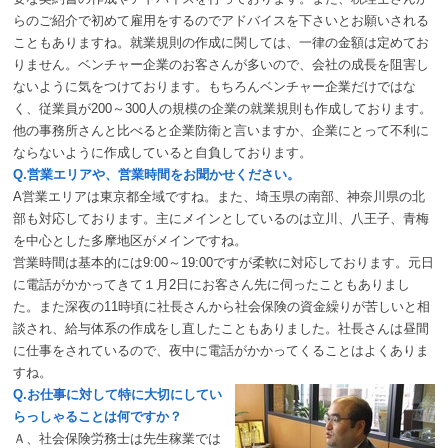
らのご紹介で初めて雇用をするのでアドバイスを下さいとお願いされる
こともありますね。就業規則の作成に関しては、一律の金額は定めてお
りません。ベンチャー企業のお客さんが多いので、会社の成長を阻害し
ないように気をつけております。もちろんベンチャー企業だけではな
く、従業員が200～300人の規模の企業の就業規則も作成しております。
他の事務所さんと比べると企業防衛と言いますか、企業にとって不利に
ならないように作成していると自負しております。
Q.営業エリアや、営業時間をお聞かせください。
A営業エリアは東京都全域ですね。また、埼玉県の南部、神奈川県の北
部も対応しております。主にメインとしているのは立川、八王子、青梅
を中心とした多摩地区がメインですね。
営業時間は基本的には9:00～19:00ですが柔軟に対応しております。元日
に電話がかかってきて１月2日にお客さん先に伺ったこともありまし
た。また深夜の11時頃に社長さんから社会保険の資金繰りが苦しいと相
談され、給与体系の作成をし直したこともありました。社長さんは昼間
に仕事をされているので、夜中に電話がかかってくることはよくありま
すね。
Q.お仕事に対して特に大切にしてい
らっしゃることは何ですか？
Ａ、社会保険労務士は先生稼業では