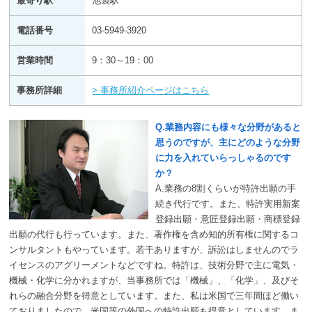
最寄り駅
池袋駅
電話番号
03-5949-3920
営業時間
9：30～19：00
事務所詳細
> 事務所紹介ページはこちら
Q.業務内容にも様々な分野があると
思うのですが、主にどのような分野
に力を入れていらっしゃるのです
か？
A.業務の8割くらいが特許出願の手
続き代行です。また、特許実用新案
登録出願・意匠登録出願・商標登録
出願の代行も行っています。また、著作権を含め知的所有権に関するコ
ンサルタントもやっています。若干ありますが、訴訟はしませんのでラ
イセンスのアグリーメントなどですね。特許は、技術分野で主に電気・
機械・化学に分かれますが、当事務所では「機械」、「化学」、及びそ
れらの融合分野を得意としています。また、私は米国で三年間ほど働い
ておりましたので、米国等の外国への特許出願も得意としています。ま