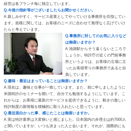
経営は各ブランチ毎に独立しています。
Q.今後の指針等がございましたらお聞かせください。
A.親しみやすく、サービス産業としてやっていける事務所を目指してい
ます。規模に関しては、お客様のニーズに合わせて無理なく広げていけ
たらと考えています。
Q.事務所に対してのお気に入りなど
は御座いますか？
A.池袋駅からそう遠くないところで
しょうか。特許庁の近くの門前事務
所というよりは、お客様の立場に立
ったお客様寄りの事務所であると自
負しています。
Q.趣味・最近はまっていることは御座いますか？
A.現在は、趣味と仕事が一致しています。また、前に申しましたように
米国特許のセミナーを開いて、自分でも勉強するようにしています。こ
れからは、お客様に最新のサービスを提供できるように、動きの激しい
特許制度の新情報を積極的に取り入れたいと思っています。
Q.最近面白かった事、感じたことは御座いますか。
A.実は特許業界は大変狭いと感じました。日本国内の弁理士は約7000人
と聞いていますが、いつも決まった人と会います。それが、国際的にも