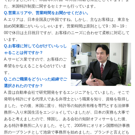
た、米国特許制度に関するセミナーも行っています。
Q.営業エリアや、営業時間をお聞かせください。
A.エリアは、日本全国及び外国ですね。しかし、主なお客様は、東京を
始め関東圏にがいらっしゃいます。営業時間は原則として9：30～19：
00で休日は土日祝日ですが、お客様のニーズに合わせて柔軟に対応して
います。
Q.お客様に対して心がけていらっし
ゃることは何ですか？
A.サービス業ですので、お客様のご
希望をかなえることを心がけていま
す。
Q.このご職業をどういった経緯でご
選択されたのですか？
A.昔は自動車会社で研究開発をするエンジニアをしていました。そこで
発明を特許にする代理人である弁理士という職業を知り、資格を取得し
ました。その後、米国に渡り、特許等の知的所有権を専門とする法律事
務所へ入り米国生活をエンジョイしていましたが、日本の実務も大事で
あると考えましたので、帰国し、ある会社の知財オフィサーをした後、
ある特許事務所に入りました。そして、2005年にオリオン国際特許事務
所の一ブランチとして池袋で事務所を始めました。ブランチと言えども