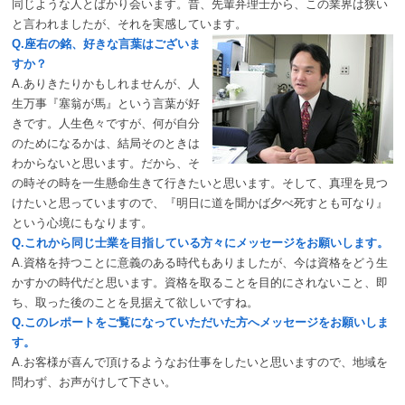
同じような人とばかり会います。昔、先輩弁理士から、この業界は狭い
と言われましたが、それを実感しています。
Q.座右の銘、好きな言葉はございま
すか？
A.ありきたりかもしれませんが、人
生万事『塞翁が馬』という言葉が好
きです。人生色々ですが、何が自分
のためになるかは、結局そのときは
わからないと思います。だから、そ
の時その時を一生懸命生きて行きたいと思います。そして、真理を見つ
けたいと思っていますので、『明日に道を聞かば夕べ死すとも可なり』
という心境にもなります。
Q.これから同じ士業を目指している方々にメッセージをお願いします。
A.資格を持つことに意義のある時代もありましたが、今は資格をどう生
かすかの時代だと思います。資格を取ることを目的にされないこと、即
ち、取った後のことを見据えて欲しいですね。
Q.このレポートをご覧になっていただいた方へメッセージをお願いしま
す。
A.お客様が喜んで頂けるようなお仕事をしたいと思いますので、地域を
問わず、お声がけして下さい。