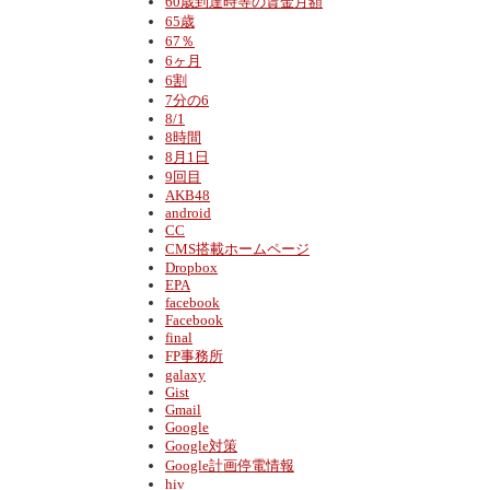
60歳到達時等の賃金月額
65歳
67％
6ヶ月
6割
7分の6
8/1
8時間
8月1日
9回目
AKB48
android
CC
CMS搭載ホームページ
Dropbox
EPA
facebook
Facebook
final
FP事務所
galaxy
Gist
Gmail
Google
Google対策
Google計画停電情報
hiv