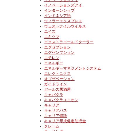
イノベーションズアイ
インターンシップ
インドネシア語
ウィラーエクスプレス
ウェストナイルウイルス
エイズ
エキツブ
エクストラコールドクーラー
エグゼプション
エグゼンプション
エチレン
エネルギー
エネルギーマネジメントシステム
エレクトニクス
オブザベーション
ガイドライン
ガールズ居酒屋
キャバクラ
キャバクラユニオン
キャリア
キャリアパス
キャリア健診
キャリア形成促進助成金
クレーム