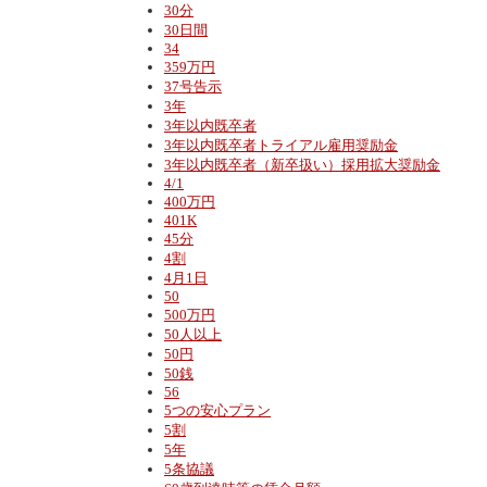
30分
30日間
34
359万円
37号告示
3年
3年以内既卒者
3年以内既卒者トライアル雇用奨励金
3年以内既卒者（新卒扱い）採用拡大奨励金
4/1
400万円
401K
45分
4割
4月1日
50
500万円
50人以上
50円
50銭
56
5つの安心プラン
5割
5年
5条協議