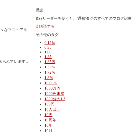
購読
RSSリーダーを使うと、'通知'タグのすべてのブログ記
購読する
なマニュアル...
その他のタグ
0.15%
0.35
1.00
1.35
れています...
1.35倍
1.55％
1.72％
1.8％
10.00％
1000万円
1000円未満
1000分の1.5
100円
10人以上
10円
10周年
10年
10月