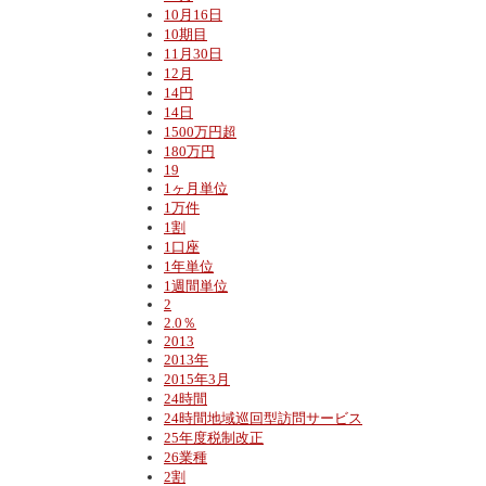
10月16日
10期目
11月30日
12月
14円
14日
1500万円超
180万円
19
1ヶ月単位
1万件
1割
1口座
1年単位
1週間単位
2
2.0％
2013
2013年
2015年3月
24時間
24時間地域巡回型訪問サービス
25年度税制改正
26業種
2割