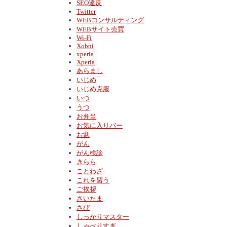
SEO違反
Twitter
WEBコンサルティング
WEBサイト売買
Wi-Fi
Xobni
xperia
Xperia
あらまし
いじめ
いじめ克服
いつ
うつ
お弁当
お気に入りバー
お盆
がん
がん検診
きらら
ことわざ
これを習う
ご挨拶
さいたま
さび
しっかりマスター
しゃべりすぎ