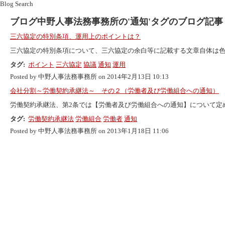
Blog Search
ブログ中野人事法務事務所の'通知'タグのブログ記事
三六協定の特別条項、運用上のポイントは？
三六協定の特別条項について、三六協定の余白等に記載する文章自体は色々
タグ:
ポイント
三六協定
協議
通知
運用
Posted by 中野人事法務事務所 on 2014年2月13日 10:13
会社分割～労働契約承継法～ その２（労働者及び労働組合への通知）
労働契約承継法、第2条では【労働者及び労働組合への通知】について定めら
タグ:
労働契約承継法
労働組合
労働者
通知
Posted by 中野人事法務事務所 on 2013年1月18日 11:06