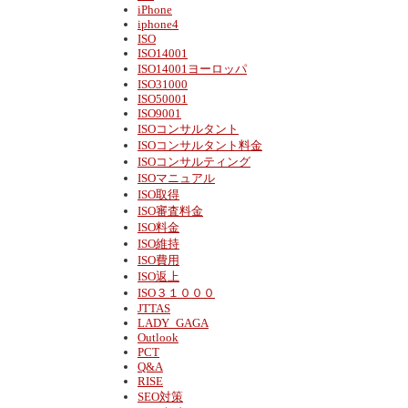
iPhone
iphone4
ISO
ISO14001
ISO14001ヨーロッパ
ISO31000
ISO50001
ISO9001
ISOコンサルタント
ISOコンサルタント料金
ISOコンサルティング
ISOマニュアル
ISO取得
ISO審査料金
ISO料金
ISO維持
ISO費用
ISO返上
ISO３１０００
JTTAS
LADY_GAGA
Outlook
PCT
Q&A
RISE
SEO対策