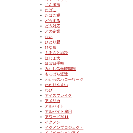
じん肺法
たばこ
たばこ税
どうする
どう対応
どの企業
ない
ひとり親
ひな形
ふるさと納税
ほじょ犬
ほぼ日手帳
みなし労働時間制
もっぱら派遣
わかものハローワーク
わかりやすい
わび
アイスブレイク
アメリカ
アルバイト
アルバイト雇用
アワード2011
イクメン
イクメンプロジェクト
イノベーションアイ