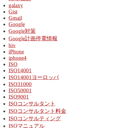
galaxy
Gist
Gmail
Google
Google対策
Google計画停電情報
hiv
iPhone
iphone4
ISO
ISO14001
ISO14001ヨーロッパ
ISO31000
ISO50001
ISO9001
ISOコンサルタント
ISOコンサルタント料金
ISOコンサルティング
ISOマニュアル