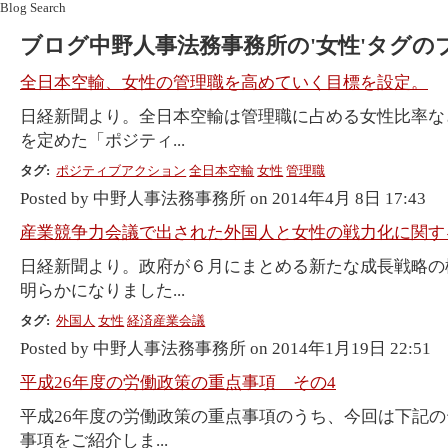
Blog Search
ブログ中野人事法務事務所の'女性'タグの
全日本空輸、女性の管理職を高めていく目標を設定。
日経新聞より。全日本空輸は管理職に占める女性比率な
を定めた「ポジティ...
タグ:
ポジティブアクション
全日本空輸
女性
管理職
Posted by 中野人事法務事務所 on 2014年4月 8日 17:43
産業競争力会議で出された外国人と女性の戦力化に関す
日経新聞より。政府が６月にまとめる新たな成長戦略の
明らかになりました...
タグ:
外国人
女性
経済産業会議
Posted by 中野人事法務事務所 on 2014年1月19日 22:51
平成26年度の労働政策の重点事項 その4
平成26年度の労働政策の重点事項のうち、今回は下記
事項をご紹介しま...