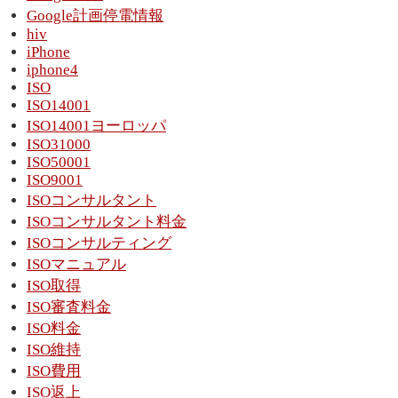
Google計画停電情報
hiv
iPhone
iphone4
ISO
ISO14001
ISO14001ヨーロッパ
ISO31000
ISO50001
ISO9001
ISOコンサルタント
ISOコンサルタント料金
ISOコンサルティング
ISOマニュアル
ISO取得
ISO審査料金
ISO料金
ISO維持
ISO費用
ISO返上