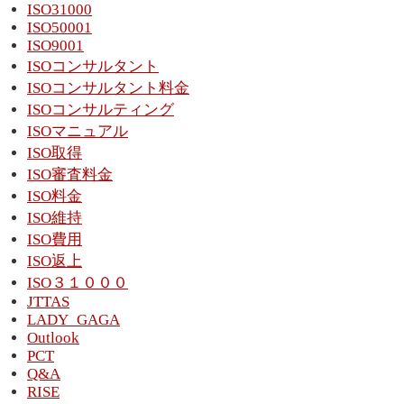
ISO31000
ISO50001
ISO9001
ISOコンサルタント
ISOコンサルタント料金
ISOコンサルティング
ISOマニュアル
ISO取得
ISO審査料金
ISO料金
ISO維持
ISO費用
ISO返上
ISO３１０００
JTTAS
LADY_GAGA
Outlook
PCT
Q&A
RISE