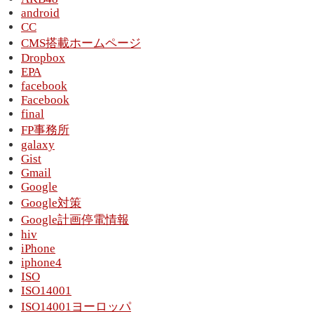
android
CC
CMS搭載ホームページ
Dropbox
EPA
facebook
Facebook
final
FP事務所
galaxy
Gist
Gmail
Google
Google対策
Google計画停電情報
hiv
iPhone
iphone4
ISO
ISO14001
ISO14001ヨーロッパ