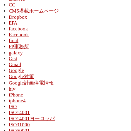
CC
CMS搭載ホームページ
Dropbox
EPA
facebook
Facebook
final
FP事務所
galaxy
Gist
Gmail
Google
Google対策
Google計画停電情報
hiv
iPhone
iphone4
ISO
ISO14001
ISO14001ヨーロッパ
ISO31000
ISO50001