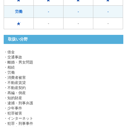
労働
-
-
-
-
-
-
取扱い分野
・借金
・交通事故
・離婚・男女問題
・相続
・労働
・消費者被害
・不動産賃貸
・不動産契約
・再編・倒産
・知的財産
・逮捕・刑事弁護
・少年事件
・犯罪被害
・インターネット
・犯罪・刑事事件