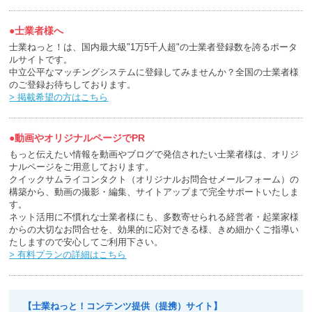
●士業者様へ
士業ねっと！は、国内最大級"1万5千人超"の士業者登録数を誇るポータ
ルサイトです。
中立公平なマッチングシステムに登録してみませんか？全国の士業者様
のご登録お待ちしております。
> 掲載希望の方はこちら
●動画やオリジナルページでPR
もっと伝えたい情報を動画やブログで発信されたい士業者様は、オリジ
ナルページをご用意しております。
クイックサムライコンタクト（オリジナルお問合せメールフォーム）の
構築から、動画の撮影・編集、サイトアップまで完全サポートいたしま
す。
ネット活用に不慣れな士業者様にも、多数寄せられる経営者・起業家様
からの大切なお問合せを、効果的に応対できる様、きめ細かくご指導い
たしますので安心してご利用下さい。
> 有料プランの詳細はこちら
【士業ねっと！コンテンツ提供（提携）サイト】