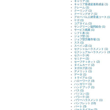
キャリア (1)
キャリア形成促進助成金 (1)
クレーム (1)
クーリング (1)
クーリングオフ (1)
グローバル人材育成コース (1
ケガ (1)
コアタイム (1)
サングリーン協同組合 (1)
サービス残業 (1)
シフト表 (1)
ジョブ型 (1)
ジョブ型労働市場 (1)
スス (1)
スペイン語 (1)
セクシャルハラスメント (1)
セクシュアルハラスメント (3
セクハラ (4)
セミナー (1)
セーフティネット (2)
タイムカード (2)
タガログ語 (1)
デメリット (1)
データ (1)
トライアル (1)
ハローワーク (3)
ハンガリー (1)
ハンドブック (1)
バス (1)
パソコン (1)
パワハラ (2)
パワーハラスメント (1)
パンフレット (13)
パート (3)
パートタイマー (2)