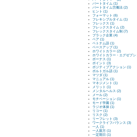
パートタイム (1)
パートタイム労働法 (2)
ヒント (1)
フォーマット (6)
フレキシブルタイム (1)
フレックス (1)
フレックスタイム (2)
フレックスタイム制 (7)
ブラック企業 (4)
ベア (1)
ベトナム語 (1)
ベースアップ (1)
ホワイトカラー (2)
ホワイトカラー・エグゼプション
ボーナス (1)
ポイント (3)
ポジティブアクション (1)
ポルトガル語 (1)
マツダ (1)
マニュアル (1)
マネジメント (1)
メリット (1)
メンタルヘルス (2)
メール (2)
モチベーション (1)
モード学園 (1)
ラジオ体操 (1)
リコー (1)
リスク (2)
リーフレット (3)
ワークライフバランス (3)
一人 (1)
一人親方 (1)
一定期日 (1)