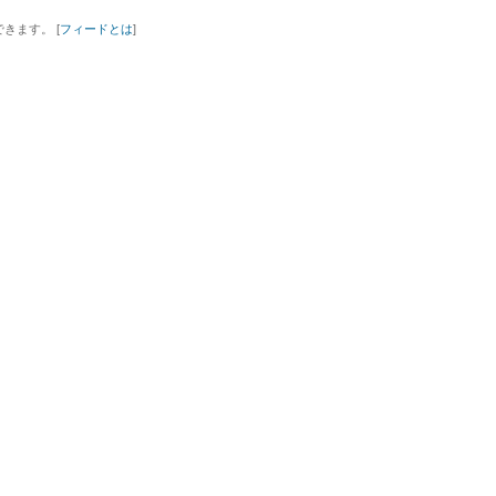
きます。 [
フィードとは
]