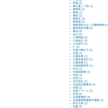
争議 (1)
事を敬して信 (1)
事務系 (1)
事後 (1)
事故 (1)
事業主 (1)
事業場 (2)
事業場外みなし労働時間制 (2
事業場外労働 (2)
事項 (3)
五行 (2)
人事関係 (1)
人材紹介 (1)
人生哲学 (1)
仁 (2)
今後の働き方 (1)
介護 (1)
介護休業 (1)
介護休業給付 (1)
介護保険 (1)
介護保険料率 (1)
付与 (1)
付随的業務 (1)
代休 (2)
代理 (1)
代行割れ (1)
任意的記載事項 (1)
任那 (1)
企業アワード (1)
企画 (1)
企画業務型 (4)
企画業務型裁量労働制 (1)
伊豆大島 (1)
伏羲 (3)