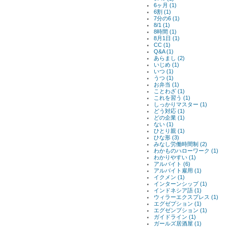
6ヶ月 (1)
6割 (1)
7分の6 (1)
8/1 (1)
8時間 (1)
8月1日 (1)
CC (1)
Q&A (1)
あらまし (2)
いじめ (1)
いつ (1)
うつ (1)
お弁当 (1)
ことわざ (1)
これを習う (1)
しっかりマスター (1)
どう対応 (1)
どの企業 (1)
ない (1)
ひとり親 (1)
ひな形 (3)
みなし労働時間制 (2)
わかものハローワーク (1)
わかりやすい (1)
アルバイト (6)
アルバイト雇用 (1)
イクメン (1)
インターンシップ (1)
インドネシア語 (1)
ウィラーエクスプレス (1)
エグゼプション (1)
エグゼンプション (1)
ガイドライン (1)
ガールズ居酒屋 (1)