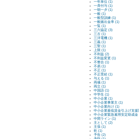
一年単位 (1)
一斉付与 (1)
一朝一夕 (1)
一般 (1)
一般型訓練 (1)
一般拠出金率 (1)
一覧 (1)
三六協定 (3)
三古 (1)
三洋電機 (1)
三義 (1)
三聖 (1)
上限 (1)
不利益 (2)
不利益変更 (1)
不整合 (1)
不易 (1)
不正 (1)
不正受給 (1)
与える (1)
両儀 (1)
両立 (1)
中国語 (1)
中学生 (1)
中小企業 (1)
中小企業事業主 (1)
中小企業向け (1)
中小企業最低賃金引上げ支援対
中小企業緊急雇用安定助成金 (
中間ライン (1)
主として (2)
主張 (1)
乾 (1)
予告 (2)
予防 (1)