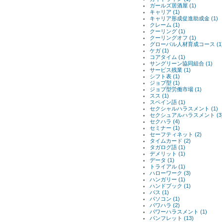
ガールズ居酒屋 (1)
キャリア (1)
キャリア形成促進助成金 (1)
クレーム (1)
クーリング (1)
クーリングオフ (1)
グローバル人材育成コース (1
ケガ (1)
コアタイム (1)
サングリーン協同組合 (1)
サービス残業 (1)
シフト表 (1)
ジョブ型 (1)
ジョブ型労働市場 (1)
スス (1)
スペイン語 (1)
セクシャルハラスメント (1)
セクシュアルハラスメント (3
セクハラ (4)
セミナー (1)
セーフティネット (2)
タイムカード (2)
タガログ語 (1)
デメリット (1)
データ (1)
トライアル (1)
ハローワーク (3)
ハンガリー (1)
ハンドブック (1)
バス (1)
パソコン (1)
パワハラ (2)
パワーハラスメント (1)
パンフレット (13)