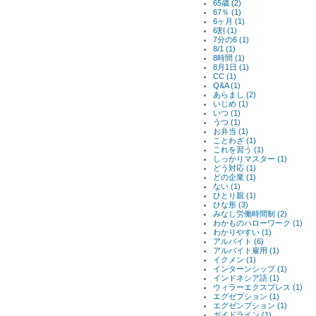
65歳 (2)
67％ (1)
6ヶ月 (1)
6割 (1)
7分の6 (1)
8/1 (1)
8時間 (1)
8月1日 (1)
CC (1)
Q&A (1)
あらまし (2)
いじめ (1)
いつ (1)
うつ (1)
お弁当 (1)
ことわざ (1)
これを習う (1)
しっかりマスター (1)
どう対応 (1)
どの企業 (1)
ない (1)
ひとり親 (1)
ひな形 (3)
みなし労働時間制 (2)
わかものハローワーク (1)
わかりやすい (1)
アルバイト (6)
アルバイト雇用 (1)
イクメン (1)
インターンシップ (1)
インドネシア語 (1)
ウィラーエクスプレス (1)
エグゼプション (1)
エグゼンプション (1)
ガイドライン (1)