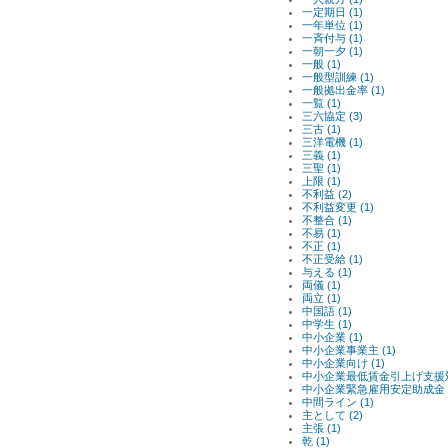
一定期日 (1)
一年単位 (1)
一斉付与 (1)
一朝一夕 (1)
一般 (1)
一般型訓練 (1)
一般拠出金率 (1)
一覧 (1)
三六協定 (3)
三古 (1)
三洋電機 (1)
三義 (1)
三聖 (1)
上限 (1)
不利益 (2)
不利益変更 (1)
不整合 (1)
不易 (1)
不正 (1)
不正受給 (1)
与える (1)
両儀 (1)
両立 (1)
中国語 (1)
中学生 (1)
中小企業 (1)
中小企業事業主 (1)
中小企業向け (1)
中小企業最低賃金引上げ支援対
中小企業緊急雇用安定助成金 (
中間ライン (1)
主として (2)
主張 (1)
乾 (1)