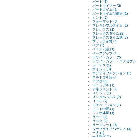
パート (3)
パートタイマー (2)
パートタイム (1)
パートタイム労働法 (2)
ヒント (1)
フォーマット (6)
フレキシブルタイム (1)
フレックス (1)
フレックスタイム (2)
フレックスタイム制 (7)
ブラック企業 (4)
ベア (1)
ベトナム語 (1)
ベースアップ (1)
ホワイトカラー (2)
ホワイトカラー・エグゼプション
ボーナス (1)
ポイント (3)
ポジティブアクション (1)
ポルトガル語 (1)
マツダ (1)
マニュアル (1)
マネジメント (1)
メリット (1)
メンタルヘルス (2)
メール (2)
モチベーション (1)
モード学園 (1)
ラジオ体操 (1)
リコー (1)
リスク (2)
リーフレット (3)
ワークライフバランス (3)
一人 (1)
一人親方 (1)