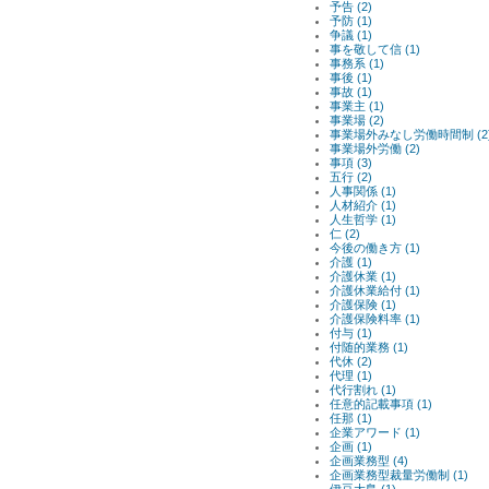
予告 (2)
予防 (1)
争議 (1)
事を敬して信 (1)
事務系 (1)
事後 (1)
事故 (1)
事業主 (1)
事業場 (2)
事業場外みなし労働時間制 (2
事業場外労働 (2)
事項 (3)
五行 (2)
人事関係 (1)
人材紹介 (1)
人生哲学 (1)
仁 (2)
今後の働き方 (1)
介護 (1)
介護休業 (1)
介護休業給付 (1)
介護保険 (1)
介護保険料率 (1)
付与 (1)
付随的業務 (1)
代休 (2)
代理 (1)
代行割れ (1)
任意的記載事項 (1)
任那 (1)
企業アワード (1)
企画 (1)
企画業務型 (4)
企画業務型裁量労働制 (1)