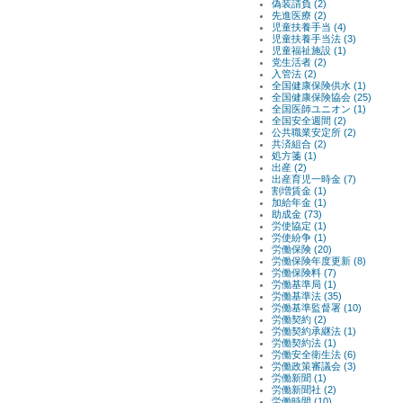
偽装請負 (2)
先進医療 (2)
児童扶養手当 (4)
児童扶養手当法 (3)
児童福祉施設 (1)
党生活者 (2)
入管法 (2)
全国健康保険供水 (1)
全国健康保険協会 (25)
全国医師ユニオン (1)
全国安全週間 (2)
公共職業安定所 (2)
共済組合 (2)
処方箋 (1)
出産 (2)
出産育児一時金 (7)
割増賃金 (1)
加給年金 (1)
助成金 (73)
労使協定 (1)
労使紛争 (1)
労働保険 (20)
労働保険年度更新 (8)
労働保険料 (7)
労働基準局 (1)
労働基準法 (35)
労働基準監督署 (10)
労働契約 (2)
労働契約承継法 (1)
労働契約法 (1)
労働安全衛生法 (6)
労働政策審議会 (3)
労働新聞 (1)
労働新聞社 (2)
労働時間 (10)