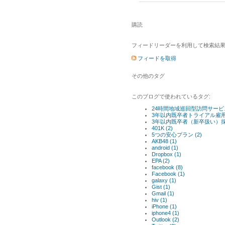
購読
フィードリーダーを利用して検索結果
フィードを取得
その他のタグ
このブログで使われているタグ:
24時間地域巡回型訪問サービス 
3年以内既卒者トライアル雇用奨
3年以内既卒者（新卒扱い）採用
401K (2)
5つの安心プラン (2)
AKB48 (1)
android (1)
Dropbox (1)
EPA (2)
facebook (8)
Facebook (1)
galaxy (1)
Gist (1)
Gmail (1)
hiv (1)
iPhone (1)
iphone4 (1)
Outlook (2)