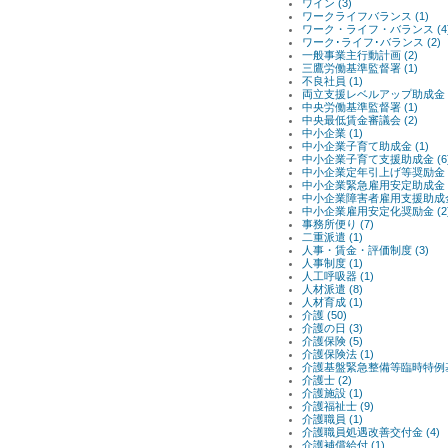
ワイン (3)
ワークライフバランス (1)
ワーク・ライフ・バランス (4
ワーク･ライフ･バランス (2)
一般事業主行動計画 (2)
三鷹労働基準監督署 (1)
不良社員 (1)
両立支援レベルアップ助成金 (
中央労働基準監督署 (1)
中央最低賃金審議会 (2)
中小企業 (1)
中小企業子育て助成金 (1)
中小企業子育て支援助成金 (6
中小企業定年引上げ等奨励金 (
中小企業緊急雇用安定助成金 (
中小企業障害者雇用支援助成金 
中小企業雇用安定化奨励金 (2
事務所便り (7)
二重派遣 (1)
人事・賃金・評価制度 (3)
人事制度 (1)
人工呼吸器 (1)
人材派遣 (8)
人材育成 (1)
介護 (50)
介護の日 (3)
介護保険 (5)
介護保険法 (1)
介護基盤緊急整備等臨時特例基金
介護士 (2)
介護施設 (1)
介護福祉士 (9)
介護職員 (1)
介護職員処遇改善交付金 (4)
介護補償給付 (1)