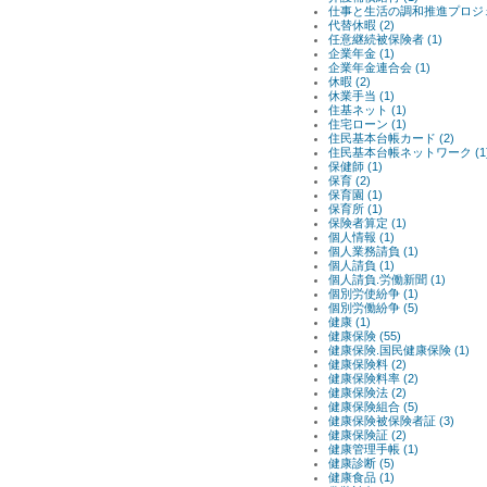
仕事と生活の調和推進プロジェク
代替休暇 (2)
任意継続被保険者 (1)
企業年金 (1)
企業年金連合会 (1)
休暇 (2)
休業手当 (1)
住基ネット (1)
住宅ローン (1)
住民基本台帳カード (2)
住民基本台帳ネットワーク (1
保健師 (1)
保育 (2)
保育園 (1)
保育所 (1)
保険者算定 (1)
個人情報 (1)
個人業務請負 (1)
個人請負 (1)
個人請負.労働新聞 (1)
個別労使紛争 (1)
個別労働紛争 (5)
健康 (1)
健康保険 (55)
健康保険.国民健康保険 (1)
健康保険料 (2)
健康保険料率 (2)
健康保険法 (2)
健康保険組合 (5)
健康保険被保険者証 (3)
健康保険証 (2)
健康管理手帳 (1)
健康診断 (5)
健康食品 (1)