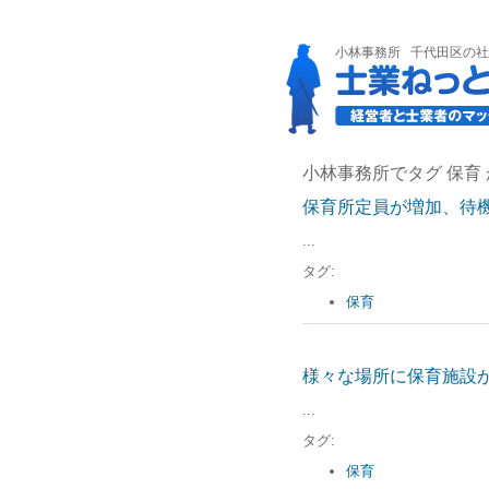
小林事務所
千代田区の社
小林事務所でタグ 保育
保育所定員が増加、待
...
タグ:
保育
様々な場所に保育施設
...
タグ:
保育