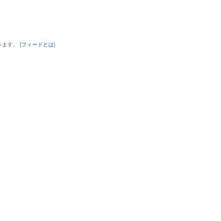
ます。 [
フィードとは
]