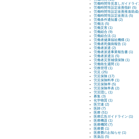
労働時間等見直しガイドライン 
労働時間等設定改善指針 (5)
労働時間等設定改善推進助成金 
労働時間等設定改善法 (5)
労働条件通知書 (2)
労働法 (5)
労働災害 (1)
労働組合 (9)
労働組合法 (1)
労働者健康福祉機構 (1)
労働者死傷病報告 (1)
労働者派遣 (2)
労働者派遣事業報告書 (1)
労働者派遣法 (5)
労働者災害補償保険 (1)
労働衛生週間 (1)
労務管理 (1)
労災 (25)
労災保険 (17)
労災保険料率 (1)
労災保険率 (5)
労災保険率表 (2)
労災隠し (1)
募集 (3)
化学物質 (1)
医労連 (2)
医師 (7)
医療 (51)
医療広告ガイドライン (1)
医療機器 (1)
医療機関 (7)
医療費 (1)
医療費のお知らせ (1)
医薬品 (5)