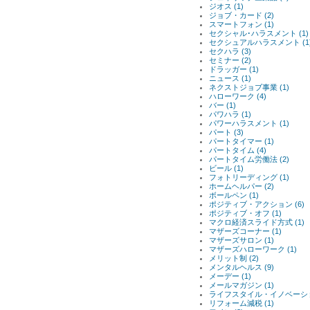
ジオス (1)
ジョブ・カード (2)
スマートフォン (1)
セクシャル･ハラスメント (1)
セクシュアルハラスメント (1
セクハラ (3)
セミナー (2)
ドラッガー (1)
ニュース (1)
ネクストジョブ事業 (1)
ハローワーク (4)
バー (1)
パワハラ (1)
パワーハラスメント (1)
パート (3)
パートタイマー (1)
パートタイム (4)
パートタイム労働法 (2)
ビール (1)
フォトリーディング (1)
ホームヘルパー (2)
ボールペン (1)
ポジティブ・アクション (6)
ポジティブ・オフ (1)
マクロ経済スライド方式 (1)
マザーズコーナー (1)
マザーズサロン (1)
マザーズハローワーク (1)
メリット制 (2)
メンタルヘルス (9)
メーデー (1)
メールマガジン (1)
ライフスタイル・イノベーション
リフォーム減税 (1)