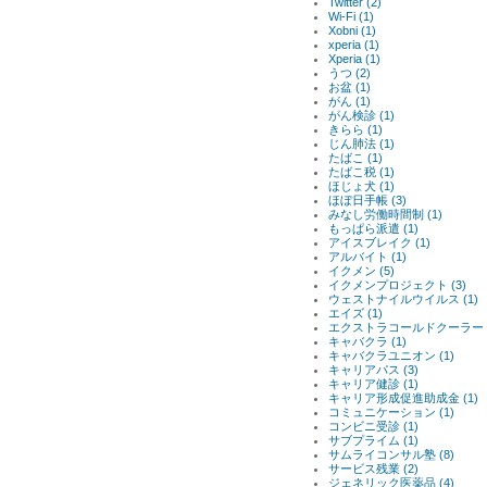
Twitter (2)
Wi-Fi (1)
Xobni (1)
xperia (1)
Xperia (1)
うつ (2)
お盆 (1)
がん (1)
がん検診 (1)
きらら (1)
じん肺法 (1)
たばこ (1)
たばこ税 (1)
ほじょ犬 (1)
ほぼ日手帳 (3)
みなし労働時間制 (1)
もっぱら派遣 (1)
アイスブレイク (1)
アルバイト (1)
イクメン (5)
イクメンプロジェクト (3)
ウェストナイルウイルス (1)
エイズ (1)
エクストラコールドクーラー (
キャバクラ (1)
キャバクラユニオン (1)
キャリアパス (3)
キャリア健診 (1)
キャリア形成促進助成金 (1)
コミュニケーション (1)
コンビニ受診 (1)
サブプライム (1)
サムライコンサル塾 (8)
サービス残業 (2)
ジェネリック医薬品 (4)