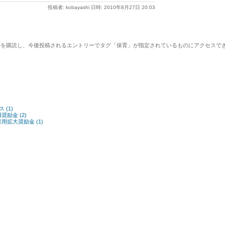
投稿者: kobayashi 日時: 2010年8月27日 20:03
を購読し、今後投稿されるエントリーでタグ「保育」が指定されているものにアクセスでき
(1)
励金 (2)
拡大奨励金 (1)