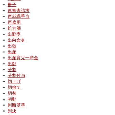
冊子
再審査請求
再就職手当
再雇用
処方箋
出勤率
出向命令
出張
出産
出産育児一時金
出願
分割
分割付与
切上げ
切捨て
切替
初動
判断基準
判決