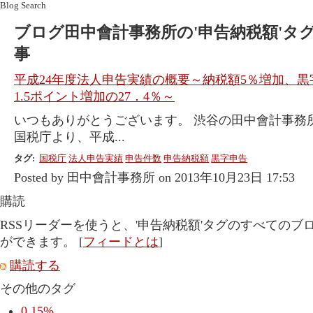
Blog Search
ブログ田中會計事務所の'申告納税額'タ
事
平成24年度法人申告実績の概要～納税額5％増加、
1.5ポイント増加の27．4％～
いつもありがとうございます。 渋谷の田中會計事務
国税庁より、平成...
タグ:
国税庁
法人申告実績
申告件数
申告納税額
黒字申告
Posted by 田中會計事務所 on 2013年10月23日 17:53
購読
RSSリーダーを使うと、'申告納税額'タグのすべての
ができます。 [
フィードとは
]
購読する
その他のタグ
0.15%