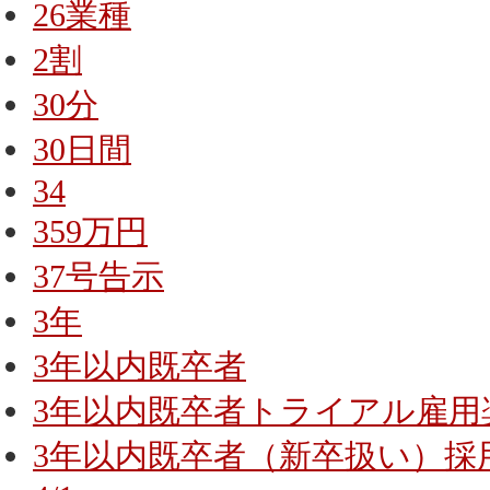
26業種
2割
30分
30日間
34
359万円
37号告示
3年
3年以内既卒者
3年以内既卒者トライアル雇用
3年以内既卒者（新卒扱い）採