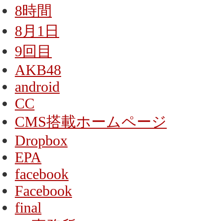
8時間
8月1日
9回目
AKB48
android
CC
CMS搭載ホームページ
Dropbox
EPA
facebook
Facebook
final