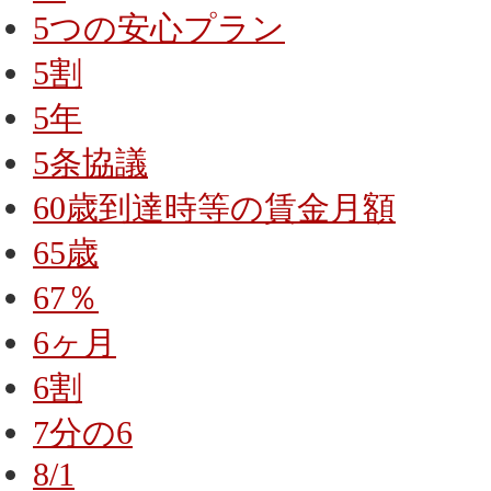
5つの安心プラン
5割
5年
5条協議
60歳到達時等の賃金月額
65歳
67％
6ヶ月
6割
7分の6
8/1