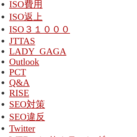
ISO費用
ISO返上
ISO３１０００
JTTAS
LADY_GAGA
Outlook
PCT
Q&A
RISE
SEO対策
SEO違反
Twitter