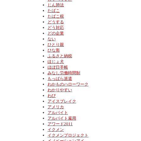
じん肺法
たばこ
たばこ税
どうする
どう対応
どの企業
ない
ひとり親
ひな形
ふるさと納税
ほじょ犬
ほぼ日手帳
みなし労働時間制
もっぱら派遣
わかものハローワーク
わかりやすい
わび
アイスブレイク
アメリカ
アルバイト
アルバイト雇用
アワード2011
イクメン
イクメンプロジェクト
イノベーションアイ