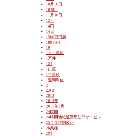
10月16日
10期目
11月30日
12月
14円
14日
1500万円超
180万円
19
1ヶ月単位
1万件
1割
1口座
1年単位
1週間単位
2
2.0％
2013
2013年
2015年3月
24時間
24時間地域巡回型訪問サービス
25年度税制改正
26業種
2割