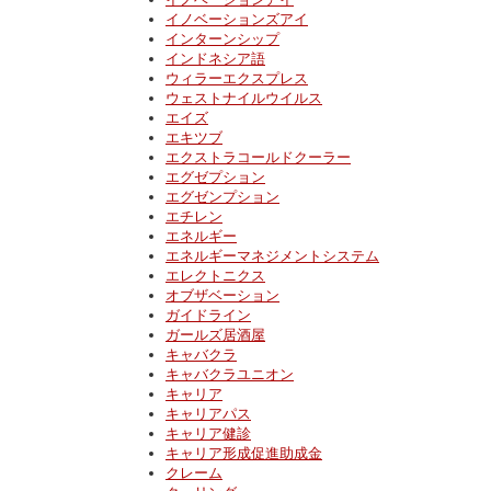
イノベーションズアイ
インターンシップ
インドネシア語
ウィラーエクスプレス
ウェストナイルウイルス
エイズ
エキツブ
エクストラコールドクーラー
エグゼプション
エグゼンプション
エチレン
エネルギー
エネルギーマネジメントシステム
エレクトニクス
オブザベーション
ガイドライン
ガールズ居酒屋
キャバクラ
キャバクラユニオン
キャリア
キャリアパス
キャリア健診
キャリア形成促進助成金
クレーム