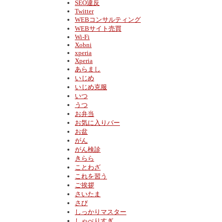
SEO違反
Twitter
WEBコンサルティング
WEBサイト売買
Wi-Fi
Xobni
xperia
Xperia
あらまし
いじめ
いじめ克服
いつ
うつ
お弁当
お気に入りバー
お盆
がん
がん検診
きらら
ことわざ
これを習う
ご挨拶
さいたま
さび
しっかりマスター
しゃべりすぎ