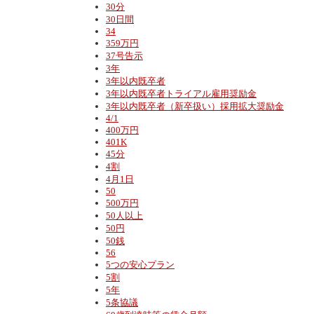
30分
30日間
34
359万円
37号告示
3年
3年以内既卒者
3年以内既卒者トライアル雇用奨励金
3年以内既卒者（新卒扱い）採用拡大奨励金
4/1
400万円
401K
45分
4割
4月1日
50
500万円
50人以上
50円
50銭
56
5つの安心プラン
5割
5年
5条協議