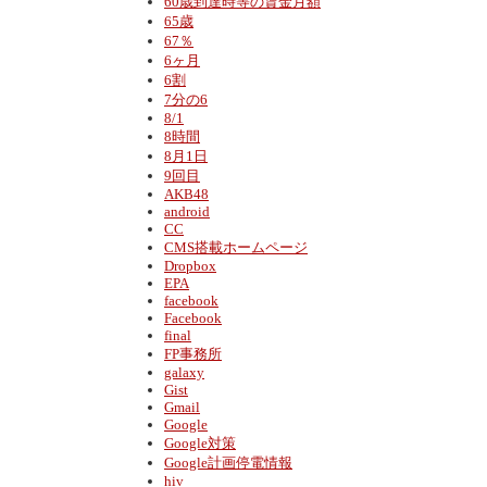
60歳到達時等の賃金月額
65歳
67％
6ヶ月
6割
7分の6
8/1
8時間
8月1日
9回目
AKB48
android
CC
CMS搭載ホームページ
Dropbox
EPA
facebook
Facebook
final
FP事務所
galaxy
Gist
Gmail
Google
Google対策
Google計画停電情報
hiv