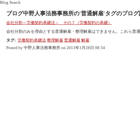
Blog Search
ブログ中野人事法務事務所の'普通解雇'タグのブログ
会社分割～労働契約承継法～ その７（労働契約の承継）
会社分割のみを理由とする普通解雇・整理解雇はできません。これら普通解
タグ:
労働契約承継法
整理解雇
普通解雇
解雇
Posted by 中野人事法務事務所 on 2013年1月28日 08:54