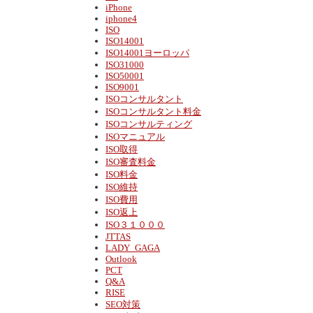
iPhone
iphone4
ISO
ISO14001
ISO14001ヨーロッパ
ISO31000
ISO50001
ISO9001
ISOコンサルタント
ISOコンサルタント料金
ISOコンサルティング
ISOマニュアル
ISO取得
ISO審査料金
ISO料金
ISO維持
ISO費用
ISO返上
ISO３１０００
JTTAS
LADY_GAGA
Outlook
PCT
Q&A
RISE
SEO対策