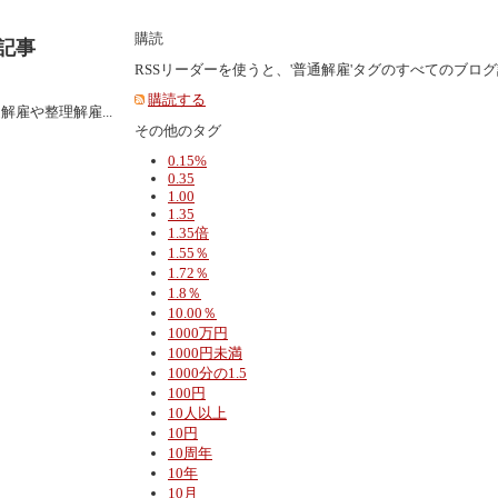
購読
記事
RSSリーダーを使うと、'普通解雇'タグのすべてのブロ
購読する
雇や整理解雇...
その他のタグ
0.15%
0.35
1.00
1.35
1.35倍
1.55％
1.72％
1.8％
10.00％
1000万円
1000円未満
1000分の1.5
100円
10人以上
10円
10周年
10年
10月