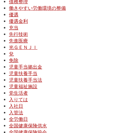
債務整理
働きやすい労働環境の整備
優遇
優遇金利
充当
先行技術
先進医療
光ＧＥＮＪＩ
兌
免除
児童手当拠出金
児童扶養手当
児童扶養手当法
児童福祉施設
党生活者
入りては
入社日
入管法
全労働日
全国健康保険供水
全国健康保険協会