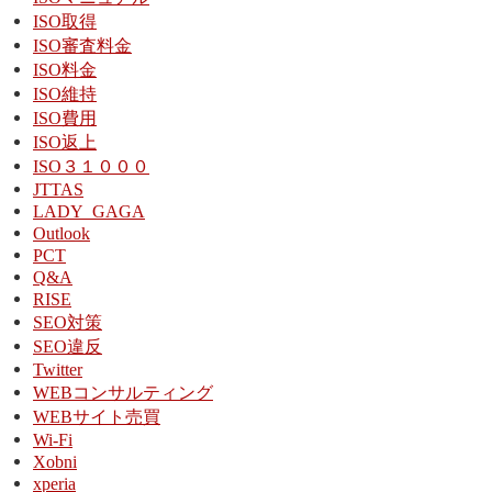
ISO取得
ISO審査料金
ISO料金
ISO維持
ISO費用
ISO返上
ISO３１０００
JTTAS
LADY_GAGA
Outlook
PCT
Q&A
RISE
SEO対策
SEO違反
Twitter
WEBコンサルティング
WEBサイト売買
Wi-Fi
Xobni
xperia