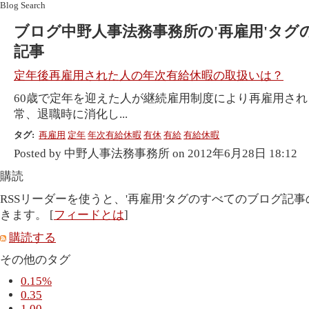
Blog Search
ブログ中野人事法務事務所の'再雇用'タグ
記事
定年後再雇用された人の年次有給休暇の取扱いは？
60歳で定年を迎えた人が継続雇用制度により再雇用さ
常、退職時に消化し...
タグ:
再雇用
定年
年次有給休暇
有休
有給
有給休暇
Posted by 中野人事法務事務所 on 2012年6月28日 18:12
購読
RSSリーダーを使うと、'再雇用'タグのすべてのブログ記
きます。 [
フィードとは
]
購読する
その他のタグ
0.15%
0.35
1.00