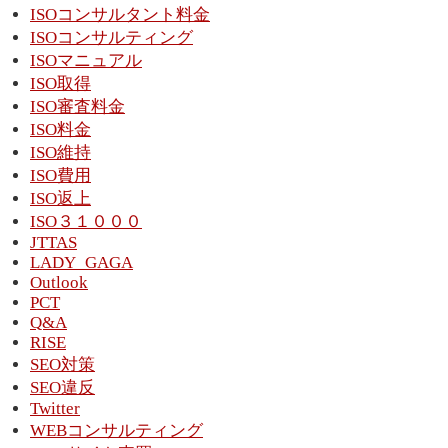
ISOコンサルタント料金
ISOコンサルティング
ISOマニュアル
ISO取得
ISO審査料金
ISO料金
ISO維持
ISO費用
ISO返上
ISO３１０００
JTTAS
LADY_GAGA
Outlook
PCT
Q&A
RISE
SEO対策
SEO違反
Twitter
WEBコンサルティング