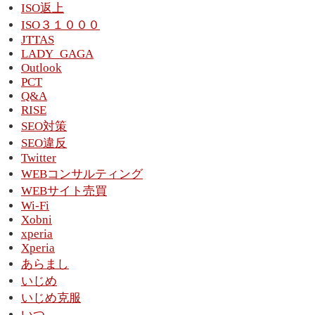
ISO返上
ISO３１０００
JTTAS
LADY_GAGA
Outlook
PCT
Q&A
RISE
SEO対策
SEO違反
Twitter
WEBコンサルティング
WEBサイト売買
Wi-Fi
Xobni
xperia
Xperia
あらまし
いじめ
いじめ克服
いつ