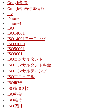
Google対策
Google計画停電情報
hiv
iPhone
iphone4
ISO
ISO14001
ISO14001ヨーロッパ
ISO31000
ISO50001
ISO9001
ISOコンサルタント
ISOコンサルタント料金
ISOコンサルティング
ISOマニュアル
ISO取得
ISO審査料金
ISO料金
ISO維持
ISO費用