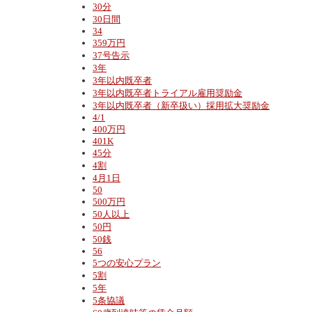
30分
30日間
34
359万円
37号告示
3年
3年以内既卒者
3年以内既卒者トライアル雇用奨励金
3年以内既卒者（新卒扱い）採用拡大奨励金
4/1
400万円
401K
45分
4割
4月1日
50
500万円
50人以上
50円
50銭
56
5つの安心プラン
5割
5年
5条協議