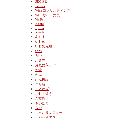
SEO違反
Twitter
WEBコンサルティング
WEBサイト売買
Wi-Fi
Xobni
xperia
Xperia
あらまし
いじめ
いじめ克服
いつ
うつ
お弁当
お気に入りバー
お盆
がん
がん検診
きらら
ことわざ
これを習う
ご挨拶
さいたま
さび
しっかりマスター
しゃべりすぎ