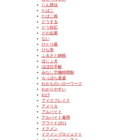
じん肺法
たばこ
たばこ税
どうする
どう対応
どの企業
ない
ひとり親
ひな形
ふるさと納税
ほじょ犬
ほぼ日手帳
みなし労働時間制
もっぱら派遣
わかものハローワーク
わかりやすい
わび
アイスブレイク
アメリカ
アルバイト
アルバイト雇用
アワード2011
イクメン
イクメンプロジェクト
イノベーションアイ