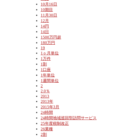
10月16日
10期目
11月30日
12月
14円
14日
1500万円超
180万円
19
1ヶ月単位
1万件
1割
1口座
1年単位
1週間単位
2
2.0％
2013
2013年
2015年3月
24時間
24時間地域巡回型訪問サービス
25年度税制改正
26業種
2割