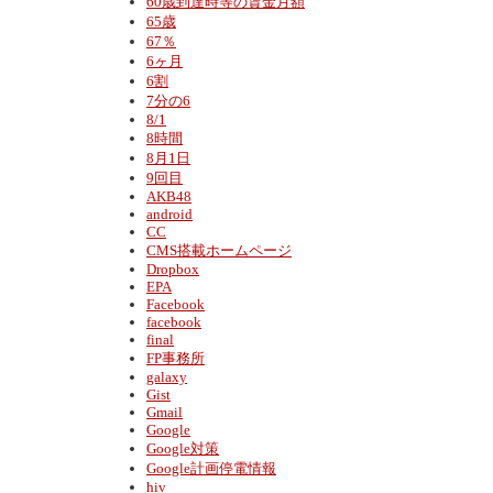
60歳到達時等の賃金月額
65歳
67％
6ヶ月
6割
7分の6
8/1
8時間
8月1日
9回目
AKB48
android
CC
CMS搭載ホームページ
Dropbox
EPA
Facebook
facebook
final
FP事務所
galaxy
Gist
Gmail
Google
Google対策
Google計画停電情報
hiv