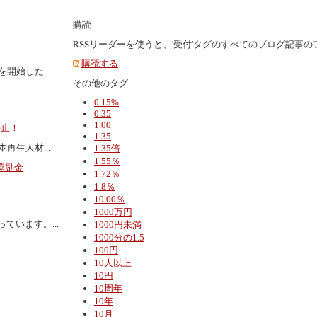
購読
RSSリーダーを使うと、'受付'タグのすべてのブログ記事の
購読する
開始した...
その他のタグ
0.15%
0.35
1.00
停止！
1.35
再生人材...
1.35倍
1.55％
奨励金
1.72％
1.8％
10.00％
1000万円
います。...
1000円未満
1000分の1.5
100円
10人以上
10円
10周年
10年
10月