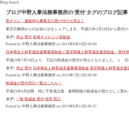
Blog Search
ブログ中野人事法務事務所の'受付'タグのブログ記事
若チャレ 連絡待ち事業主の受け付けも停止！
東京労働局からのお知らせをシェアします。平成25年3月18日から受付けを
タグ:
停止
受付
若者チャレンジ奨励金
Posted by 中野人事法務事務所 on 2013年8月19日 09:00
日本再生人材育成支援事業奨励金と震災関連人材育成支援奨励金、受付
平成25年7月10日より、下記の助成金の受付が停止となりました。１ 日本
タグ:
停止
受付
日本再生人材育成支援事業奨励金
震災関連人材育成支援
Posted by 中野人事法務事務所 on 2013年7月12日 08:08
助成金の受付窓口一覧はこちら！
平成25年4月以降、特に予算成立後、雇用関係の助成金が慌ただしく変わって
タグ:
一覧
助成金
受付
役所
窓口
Posted by 中野人事法務事務所 on 2013年6月13日 09:37