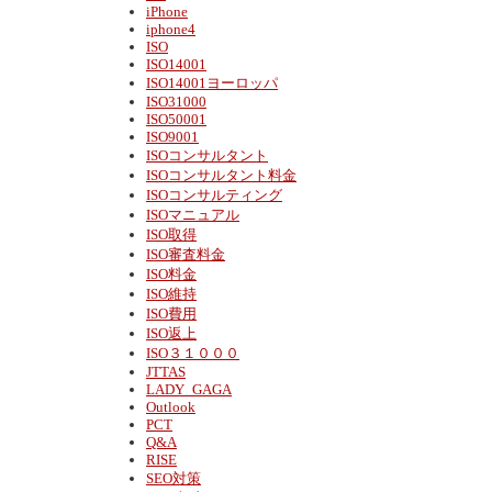
iPhone
iphone4
ISO
ISO14001
ISO14001ヨーロッパ
ISO31000
ISO50001
ISO9001
ISOコンサルタント
ISOコンサルタント料金
ISOコンサルティング
ISOマニュアル
ISO取得
ISO審査料金
ISO料金
ISO維持
ISO費用
ISO返上
ISO３１０００
JTTAS
LADY_GAGA
Outlook
PCT
Q&A
RISE
SEO対策