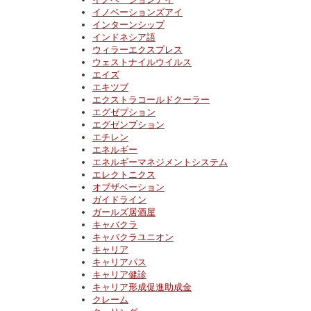
イノベーションズアイ
インターンシップ
インドネシア語
ウィラーエクスプレス
ウェストナイルウイルス
エイズ
エキツブ
エクストラコールドクーラー
エグゼプション
エグゼンプション
エチレン
エネルギー
エネルギーマネジメントシステム
エレクトニクス
オブザベーション
ガイドライン
ガールズ居酒屋
キャバクラ
キャバクラユニオン
キャリア
キャリアパス
キャリア健診
キャリア形成促進助成金
クレーム