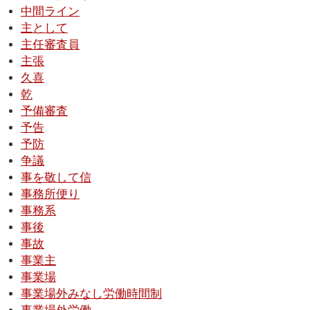
中間ライン
主として
主任審査員
主張
久喜
乾
予備審査
予告
予防
争議
事を敬して信
事務所便り
事務系
事後
事故
事業主
事業場
事業場外みなし労働時間制