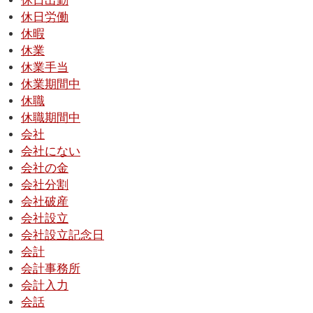
休日出勤
休日労働
休暇
休業
休業手当
休業期間中
休職
休職期間中
会社
会社にない
会社の金
会社分割
会社破産
会社設立
会社設立記念日
会計
会計事務所
会計入力
会話