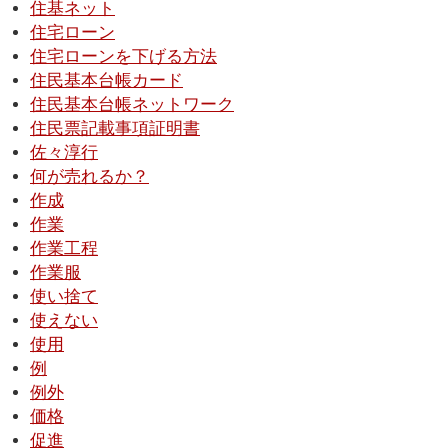
住基ネット
住宅ローン
住宅ローンを下げる方法
住民基本台帳カード
住民基本台帳ネットワーク
住民票記載事項証明書
佐々淳行
何が売れるか？
作成
作業
作業工程
作業服
使い捨て
使えない
使用
例
例外
価格
促進