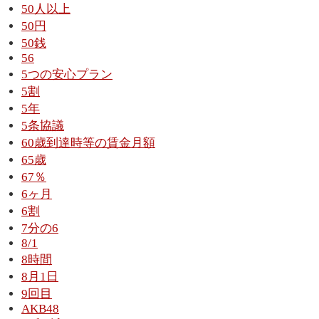
50人以上
50円
50銭
56
5つの安心プラン
5割
5年
5条協議
60歳到達時等の賃金月額
65歳
67％
6ヶ月
6割
7分の6
8/1
8時間
8月1日
9回目
AKB48