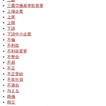
三郷
三鷹労働基準監督署
上場企業
上尾
上限
下請
下請中小企業
不倫
不利益
不利益変更
不整合
不易
不正
不正受給
不良社員
不適合
与える
両儀
両立