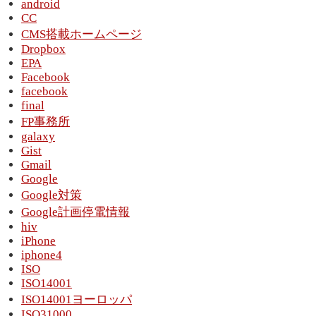
android
CC
CMS搭載ホームページ
Dropbox
EPA
Facebook
facebook
final
FP事務所
galaxy
Gist
Gmail
Google
Google対策
Google計画停電情報
hiv
iPhone
iphone4
ISO
ISO14001
ISO14001ヨーロッパ
ISO31000