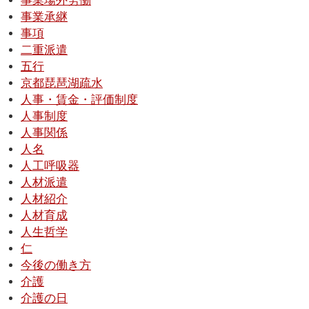
事業場外労働
事業承継
事項
二重派遣
五行
京都琵琶湖疏水
人事・賃金・評価制度
人事制度
人事関係
人名
人工呼吸器
人材派遣
人材紹介
人材育成
人生哲学
仁
今後の働き方
介護
介護の日