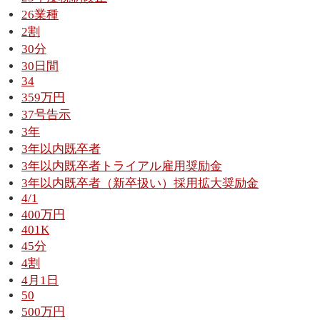
26業種
2割
30分
30日間
34
359万円
37号告示
3年
3年以内既卒者
3年以内既卒者トライアル雇用奨励金
3年以内既卒者（新卒扱い）採用拡大奨励金
4/1
400万円
401K
45分
4割
4月1日
50
500万円