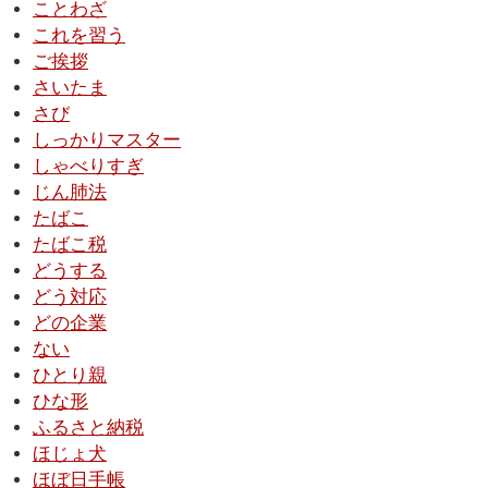
ことわざ
これを習う
ご挨拶
さいたま
さび
しっかりマスター
しゃべりすぎ
じん肺法
たばこ
たばこ税
どうする
どう対応
どの企業
ない
ひとり親
ひな形
ふるさと納税
ほじょ犬
ほぼ日手帳