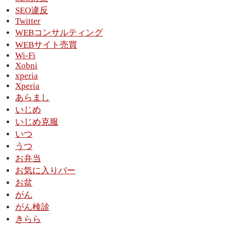
SEO違反
Twitter
WEBコンサルティング
WEBサイト売買
Wi-Fi
Xobni
xperia
Xperia
あらまし
いじめ
いじめ克服
いつ
うつ
お弁当
お気に入りバー
お盆
がん
がん検診
きらら