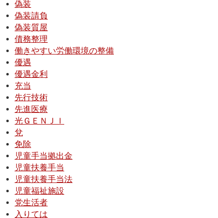
偽装
偽装請負
偽装質屋
債務整理
働きやすい労働環境の整備
優遇
優遇金利
充当
先行技術
先進医療
光ＧＥＮＪＩ
兌
免除
児童手当拠出金
児童扶養手当
児童扶養手当法
児童福祉施設
党生活者
入りては