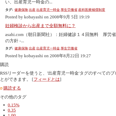
い、出産育児一時金の...
タグ:
健康保険
出産
出産育児一時金
厚生労働省
産科医療補償制度
Posted by kobayashi on 2008年9月 5日 19:19
妊婦検診から出産まで全額無料に？
asahi.com（朝日新聞社）：妊婦健診１４回無料 厚労
の方針 -...
タグ:
健康保険
出産
出産育児一時金
厚生労働省
Posted by kobayashi on 2008年8月22日 19:27
購読
RSSリーダーを使うと、'出産育児一時金'タグのすべての
とができます。 [
フィードとは
]
購読する
その他のタグ
0.15%
0.35
1.00