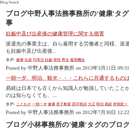
Blog Search
ブログ中野人事法務事務所の'健康'タ
事
妊娠中及び出産後の健康管理に関する措置
派遣先の事業主は、自ら雇用する労働者と同様、派
も妊娠中及び出産後...
タグ:
健康
出産
均等法
妊娠
母性
男女
雇用機会
Posted by 中野人事法務事務所 on 2013年3月11日 09:3
一朝一夕、明治、観光・・・これらに共通するもの
易経は日本でも古くから知識人が勉強していたこと
のは知らなくても、...
タグ:
ことわざ
一朝一夕
健康
君子豹変
四字熟語
大正
明治
易経
虎視眈々
Posted by 中野人事法務事務所 on 2012年7月30日 12:2
ブログ小林事務所の'健康'タグのブロ