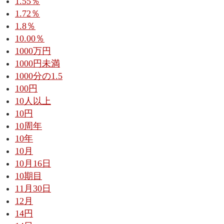
1.55％
1.72％
1.8％
10.00％
1000万円
1000円未満
1000分の1.5
100円
10人以上
10円
10周年
10年
10月
10月16日
10期目
11月30日
12月
14円