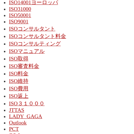
ISO14001ヨーロッパ
ISO31000
ISO50001
ISO9001
ISOコンサルタント
ISOコンサルタント料金
ISOコンサルティング
ISOマニュアル
ISO取得
ISO審査料金
ISO料金
ISO維持
ISO費用
ISO返上
ISO３１０００
JTTAS
LADY_GAGA
Outlook
PCT