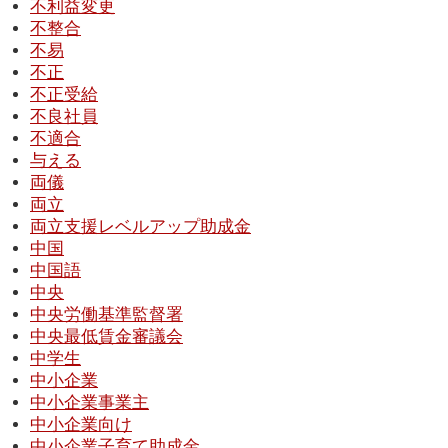
不利益変更
不整合
不易
不正
不正受給
不良社員
不適合
与える
両儀
両立
両立支援レベルアップ助成金
中国
中国語
中央
中央労働基準監督署
中央最低賃金審議会
中学生
中小企業
中小企業事業主
中小企業向け
中小企業子育て助成金