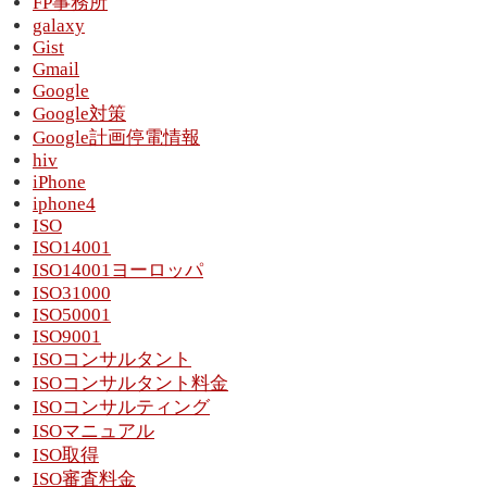
FP事務所
galaxy
Gist
Gmail
Google
Google対策
Google計画停電情報
hiv
iPhone
iphone4
ISO
ISO14001
ISO14001ヨーロッパ
ISO31000
ISO50001
ISO9001
ISOコンサルタント
ISOコンサルタント料金
ISOコンサルティング
ISOマニュアル
ISO取得
ISO審査料金